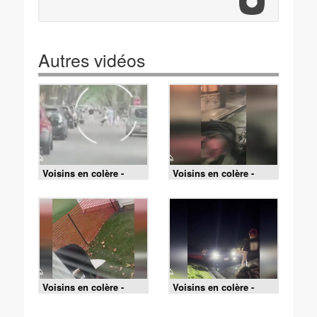
Autres vidéos
Voisins en colère -
Voisins en colère -
S4E12 - Pas d'excuses
S4E1 - Mon voisin
!
mange mon courrier
Voisins en colère -
Voisins en colère -
S5E4 - Plaquage en
S5E9 - Qui a volé ma
règle
raquette ?