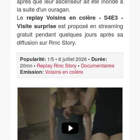
après que leur ascenseur ait été inondé à
la suite d'un ouragan.
Le
replay Voisins en colère - S4E3 -
est proposé en streaming
Visite surprise
gratuit pendant quelques jours après sa
diffusion sur Rmc Story.
Popularité:
1/5
•
6 juillet 2026
•
Durée:
20mn
•
Replay Rmc Story
•
Documentaires
Emission:
Voisins en colère