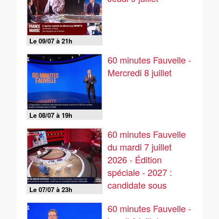
Le 09/07 à 21h
60 minutes Fauvelle -
Mercredi 8 juillet
Le 08/07 à 19h
60 minutes Fauvelle
du mardi 7 juillet
2026 - Édition
spéciale - 2027 :
candidate sous
Le 07/07 à 23h
bracelet ? Le Pen va
60 minutes Fauvelle -
trancher.