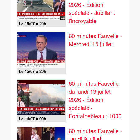
2026 - Édition
spéciale - Jubillar :
l'incroyable
Le 16/07 à 20h
accélération de
60 minutes Fauvelle -
l'affaire
Mercredi 15 juillet
Le 15/07 à 20h
60 minutes Fauvelle
du lundi 13 juillet
2026 - Édition
spéciale -
Fontainebleau : 1000
Le 14/07 à 00h
hectares parcourus,
60 minutes Fauvelle -
le feu progresse
Jeudi 9 juillet