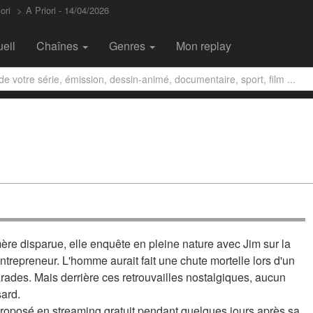
ori
A Priori - 14/04/2026
eil
Chaînes
Genres
Mon replay
mère disparue, elle enquête en pleine nature avec Jim sur la
entrepreneur. L'homme aurait fait une chute mortelle lors d'un
ades. Mais derrière ces retrouvailles nostalgiques, aucun
sard.
roposé en streaming gratuit pendant quelques jours après sa