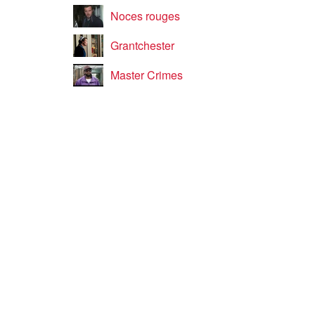
Noces rouges
Grantchester
Master Crimes