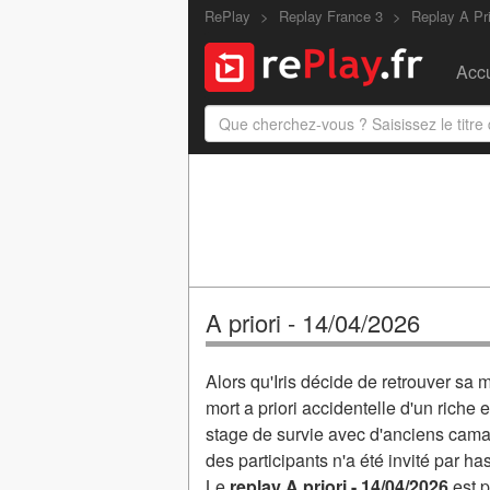
RePlay
Replay France 3
Replay A Pri
Accu
A priori - 14/04/2026
Alors qu'Iris décide de retrouver sa 
mort a priori accidentelle d'un riche 
stage de survie avec d'anciens camar
des participants n'a été invité par ha
Le
replay A priori - 14/04/2026
est p