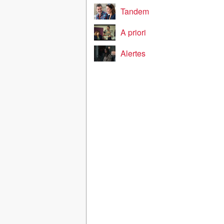
Tandem
A priori
Alertes