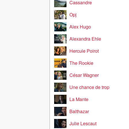
Cassandre
Opj
Alex Hugo
Alexandra Ehle
Hercule Poirot
The Rookie
César Wagner
Une chance de trop
La Mante
Balthazar
Julie Lescaut