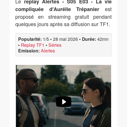
Le
replay Alertes - S05 E03 - La vie
est
compliquée d'Aurélie Trépanier
proposé en streaming gratuit pendant
quelques jours après sa diffusion sur TF1.
Popularité:
1/5
•
28 mai 2026
•
Durée:
42mn
•
Replay TF1
•
Séries
Emission:
Alertes