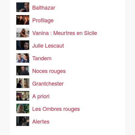
Balthazar
Profilage
Vanina : Meurtres en Sicile
Julie Lescaut
Tandem
Noces rouges
Grantchester
A priori
Les Ombres rouges
Alertes