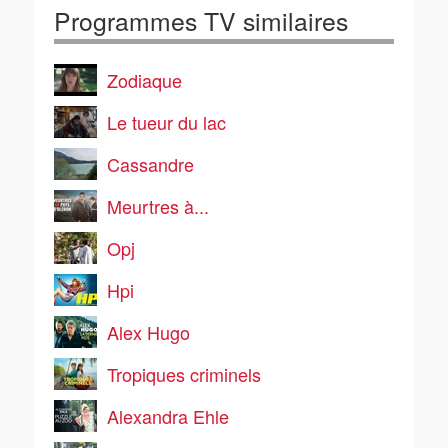
Programmes TV similaires
Zodiaque
Le tueur du lac
Cassandre
Meurtres à...
Opj
Hpi
Alex Hugo
Tropiques criminels
Alexandra Ehle