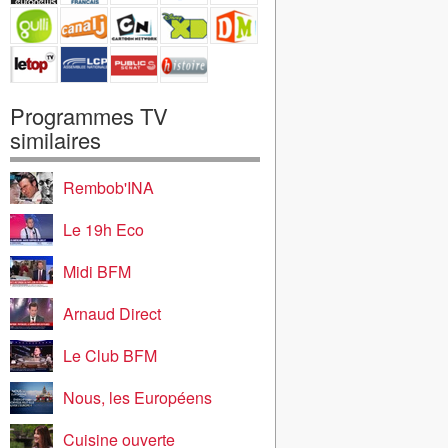
Programmes TV
similaires
Rembob'INA
Le 19h Eco
Midi BFM
Arnaud Direct
Le Club BFM
Nous, les Européens
Cuisine ouverte