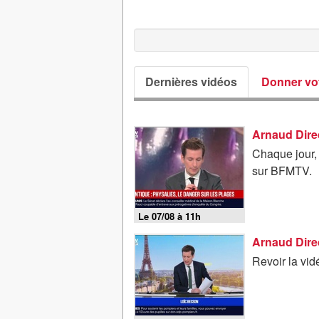
Dernières vidéos
Donner vot
Arnaud Direc
Chaque jour,
sur BFMTV.
Le 07/08 à 11h
Arnaud Direc
Revoir la vi