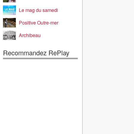
Le mag du samedi
Positive Outre-mer
Archibeau
Recommandez RePlay