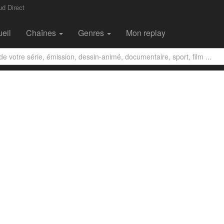
d Direct
eil
Chaînes
Genres
Mon replay