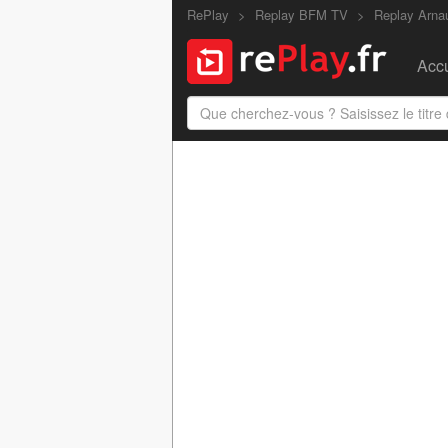
RePlay
Replay BFM TV
Replay Arnau
Accu