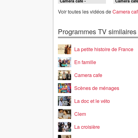
Caméra café -
Caméra café
L'homme de Rio
jump
Voir toutes les vidéos de
Camera caf
Programmes TV similaires
La petite histoire de France
En famille
Camera cafe
Scènes de ménages
La doc et le véto
Clem
La croisière