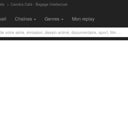
afe
Caméra Café - Bagage Intellectuel
eil
Chaînes
Genres
Mon replay