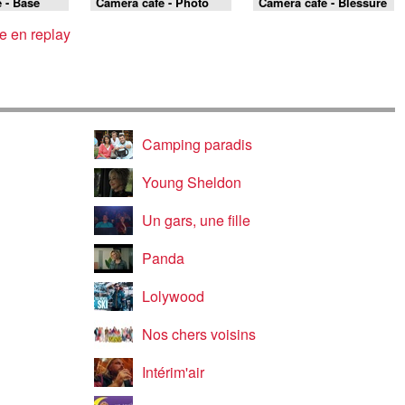
 - Base
Caméra café - Photo
Caméra café - Blessure
mateur
secrète
e en replay
Camping paradis
Young Sheldon
Un gars, une fille
Panda
Lolywood
Nos chers voisins
Intérim'air