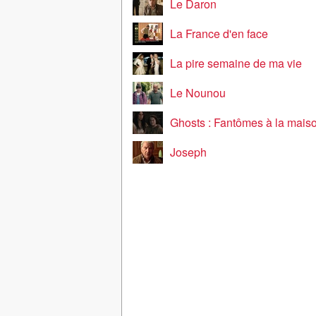
Le Daron
La France d'en face
La pire semaine de ma vie
Le Nounou
Ghosts : Fantômes à la mais
Joseph