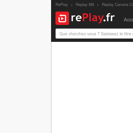
RePlay
Replay M6
Replay Camera C
Accu