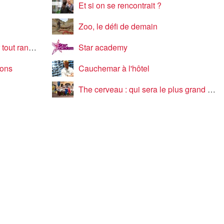
Et si on se rencontrait ?
Zoo, le défi de demain
ut ranger
Star academy
gons
Cauchemar à l'hôtel
The cerveau : qui sera le plus grand cerveau de la télé-réalité ?