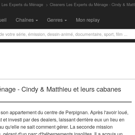
, Les Experts du Ménage
Cleaners Les Experts du Ménage - Cindy & Mat
eil
Chaînes
Genres
Mon replay
énage - Cindy & Matthieu et leurs cabanes
son appartement du centre de Perpignan. Après l'avoir loué,
 et investi par des dealers, laissant derrière eux un lieu en
eau qu'elle ne sait comment gérer. La seconde mission
gérant d'un parc d'hébergements insolites. Il a acquis un