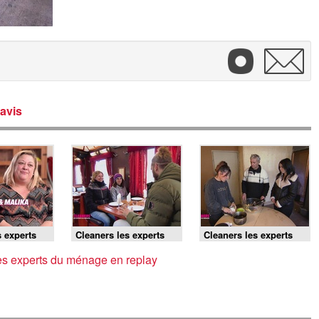
avis
s experts
Cleaners les experts
Cleaners les experts
-
du ménage -
du ménage - Lionel
 et
Christophe et Virginie
face à Dawari et son
es experts du ménage en replay
face à Méline et ses
association
locomotives