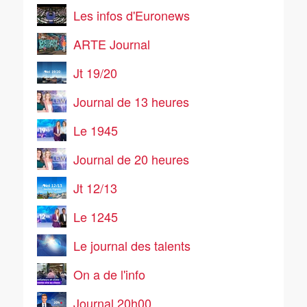
Les infos d'Euronews
ARTE Journal
Jt 19/20
Journal de 13 heures
Le 1945
Journal de 20 heures
Jt 12/13
Le 1245
Le journal des talents
On a de l'info
Journal 20h00