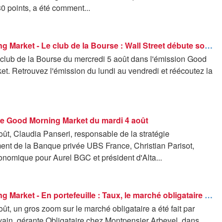
0 points, a été comment...
Good Morning Market - Le club de la Bourse : Wall Street débute son rallye boursier de l'été - 05/08
 club de la Bourse du mercredi 5 août dans l'émission Good
t. Retrouvez l'émission du lundi au vendredi et réécoutez la
 de Good Morning Market du mardi 4 août
ût, Claudia Panseri, responsable de la stratégie
ment de la Banque privée UBS France, Christian Parisot,
onomique pour Aurel BGC et président d'Alta...
Good Morning Market - En portefeuille : Taux, le marché obligataire digère les annonces de la FED - 04/08
ût, un gros zoom sur le marché obligataire a été fait par
vain, gérante Obligataire chez Montpensier Arbevel, dans