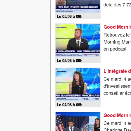
delà des 7 73
Le 05/08 à 09h
Retrouvez le
Morning Marke
en podcast.
Le 05/08 à 09h
L'intégrale
Ce mardi 4 ao
d'investisse
conseiller éc
Le 04/08 à 09h
Ce mardi 4 ao
Charlotte Da