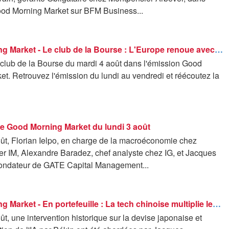
ood Morning Market sur BFM Business...
Good Morning Market - Le club de la Bourse : L'Europe renoue avec ses plus hauts historiques - 04/08
 club de la Bourse du mardi 4 août dans l'émission Good
t. Retrouvez l'émission du lundi au vendredi et réécoutez la
de Good Morning Market du lundi 3 août
oût, Florian Ielpo, en charge de la macroéconomie chez
r IM, Alexandre Baradez, chef analyste chez IG, et Jacques
ondateur de GATE Capital Management...
Good Morning Market - En portefeuille : La tech chinoise multiplie les annonces - 03/08
ût, une intervention historique sur la devise japonaise et