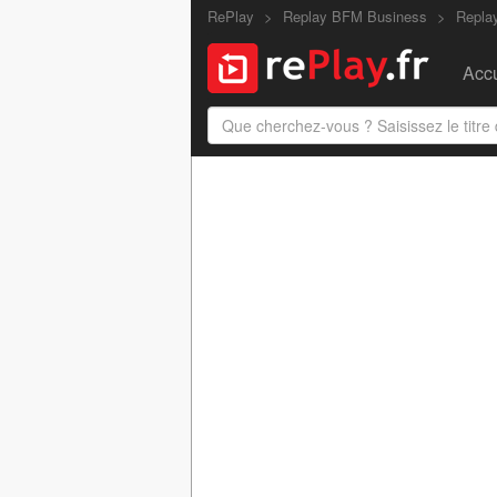
RePlay
Replay BFM Business
Repla
Accu