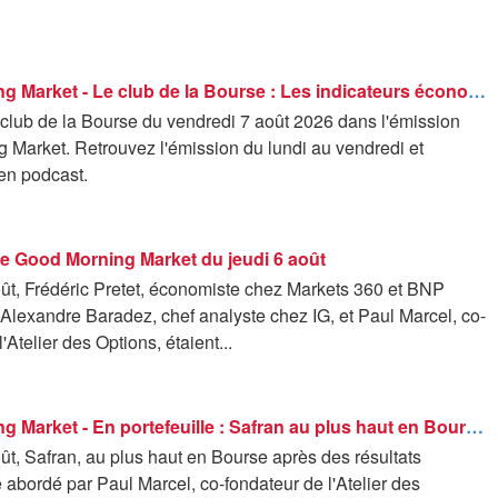
Good Morning Market - Le club de la Bourse : Les indicateurs économiques en zone euro s'améliorent - 07/08
 club de la Bourse du vendredi 7 août 2026 dans l'émission
 Market. Retrouvez l'émission du lundi au vendredi et
en podcast.
de Good Morning Market du jeudi 6 août
oût, Frédéric Pretet, économiste chez Markets 360 et BNP
Alexandre Baradez, chef analyste chez IG, et Paul Marcel, co-
'Atelier des Options, étaient...
Good Morning Market - En portefeuille : Safran au plus haut en Bourse après des résultats records - 06/08
ût, Safran, au plus haut en Bourse après des résultats
é abordé par Paul Marcel, co-fondateur de l'Atelier des