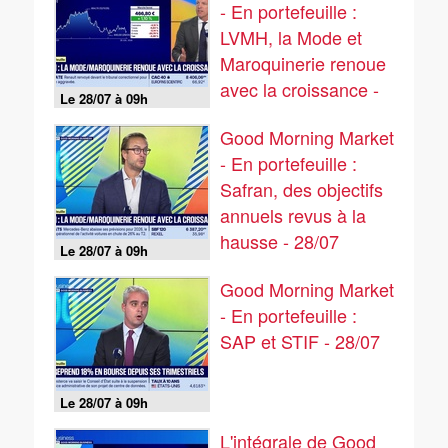
- En portefeuille :
LVMH, la Mode et
Maroquinerie renoue
avec la croissance -
Le 28/07 à 09h
28/07
Good Morning Market
- En portefeuille :
Safran, des objectifs
annuels revus à la
hausse - 28/07
Le 28/07 à 09h
Good Morning Market
- En portefeuille :
SAP et STIF - 28/07
Le 28/07 à 09h
L'intégrale de Good