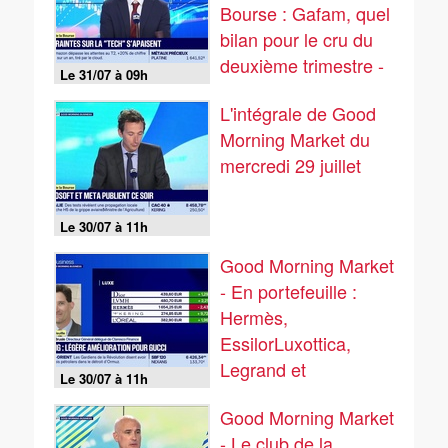
Bourse : Gafam, quel
bilan pour le cru du
deuxième trimestre -
Le 31/07 à 09h
31/07
L'intégrale de Good
Morning Market du
mercredi 29 juillet
Le 30/07 à 11h
Good Morning Market
- En portefeuille :
Hermès,
EssilorLuxottica,
Legrand et
Le 30/07 à 11h
Compagnie des
Good Morning Market
Alpes - 29/07
- Le club de la