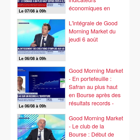
économiques en
Le 07/08 à 09h
zone euro
L'intégrale de Good
s'améliorent - 07/08
Morning Market du
jeudi 6 août
Le 06/08 à 09h
Good Morning Market
- En portefeuille :
Safran au plus haut
en Bourse après des
résultats records -
Le 06/08 à 09h
06/08
Good Morning Market
- Le club de la
Bourse : Début de