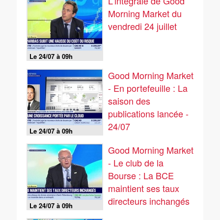
L'intégrale de Good
Morning Market du
vendredi 24 juillet
Le 24/07 à 09h
Good Morning Market
- En portefeuille : La
saison des
publications lancée -
24/07
Le 24/07 à 09h
Good Morning Market
- Le club de la
Bourse : La BCE
maintient ses taux
directeurs inchangés
Le 24/07 à 09h
- 24/07