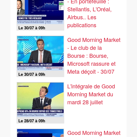
- En portefeuille :
Stellantis, L'Oréal,
Airbus.. Les
publications
Le 30/07 à 09h
continuent - 30/07
Good Morning Market
- Le club de la
Bourse : Bourse,
Microsoft rassure et
Meta déçoit - 30/07
Le 30/07 à 09h
L'intégrale de Good
Morning Market du
mardi 28 juillet
Le 28/07 à 09h
Good Morning Market