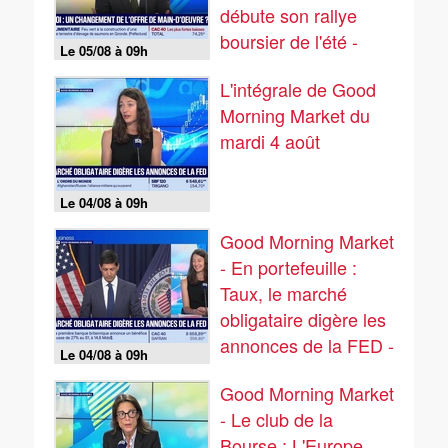
débute son rallye
boursier de l'été -
Le 05/08 à 09h
05/08
L'intégrale de Good
Morning Market du
mardi 4 août
Le 04/08 à 09h
Good Morning Market
- En portefeuille :
Taux, le marché
obligataire digère les
annonces de la FED -
Le 04/08 à 09h
04/08
Good Morning Market
- Le club de la
Bourse : L'Europe