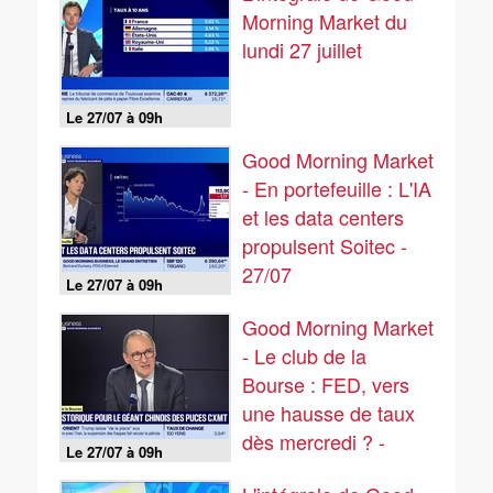
Morning Market du
lundi 27 juillet
Le 27/07 à 09h
Good Morning Market
- En portefeuille : L'IA
et les data centers
propulsent Soitec -
27/07
Le 27/07 à 09h
Good Morning Market
- Le club de la
Bourse : FED, vers
une hausse de taux
dès mercredi ? -
Le 27/07 à 09h
27/07