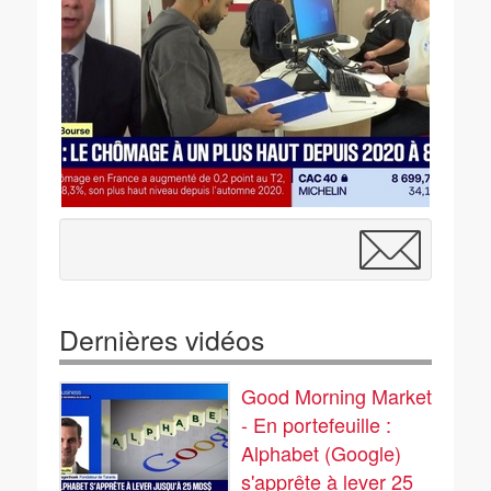
Dernières vidéos
Good Morning Market
- En portefeuille :
Alphabet (Google)
s'apprête à lever 25