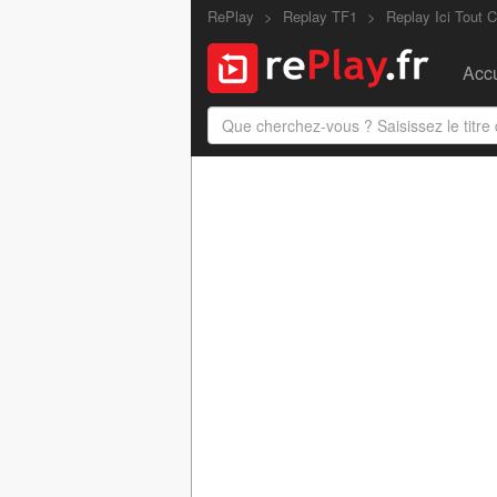
RePlay
Replay TF1
Replay Ici Tout
Accu