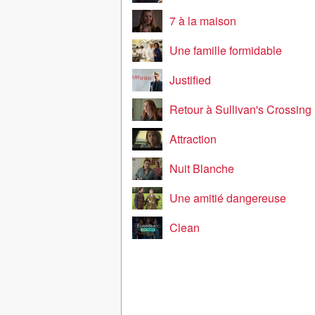
7 à la maison
Une famille formidable
Justified
Retour à Sullivan's Crossing
Attraction
Nuit Blanche
Une amitié dangereuse
Clean