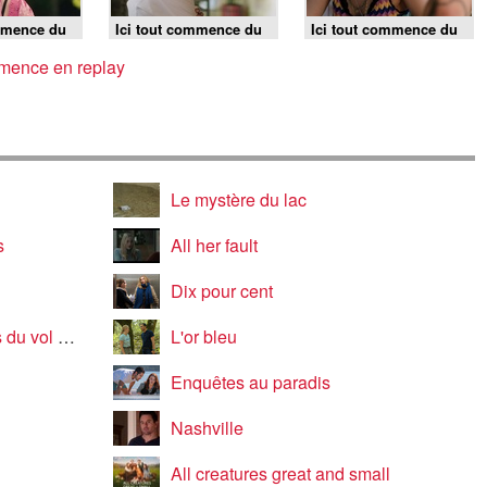
ommence du
Ici tout commence du
Ici tout commence du
 - Episode
10 août 2026 - Episode
mercredi 5 août 2026 -
1498
Episode 1495
mmence en replay
Le mystère du lac
s
All her fault
Dix pour cent
u vol 281
L'or bleu
Enquêtes au paradis
Nashville
All creatures great and small