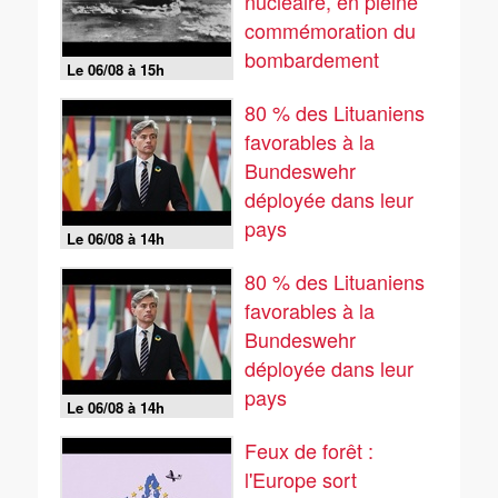
nucléaire, en pleine
commémoration du
bombardement
Le 06/08 à 15h
d'Hiroshima
80 % des Lituaniens
favorables à la
Bundeswehr
déployée dans leur
pays
Le 06/08 à 14h
80 % des Lituaniens
favorables à la
Bundeswehr
déployée dans leur
pays
Le 06/08 à 14h
Feux de forêt :
l'Europe sort