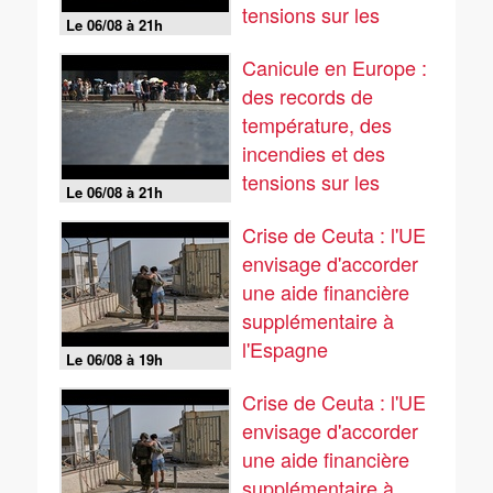
tensions sur les
Le 06/08 à 21h
réseaux...
Canicule en Europe :
des records de
température, des
incendies et des
tensions sur les
Le 06/08 à 21h
réseaux...
Crise de Ceuta : l'UE
envisage d'accorder
une aide financière
supplémentaire à
l'Espagne
Le 06/08 à 19h
Crise de Ceuta : l'UE
envisage d'accorder
une aide financière
supplémentaire à