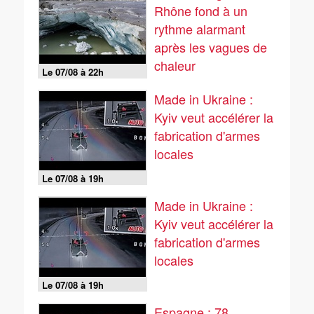
Rhône fond à un
rythme alarmant
après les vagues de
chaleur
Le 07/08 à 22h
Made in Ukraine :
Kyiv veut accélérer la
fabrication d'armes
locales
Le 07/08 à 19h
Made in Ukraine :
Kyiv veut accélérer la
fabrication d'armes
locales
Le 07/08 à 19h
Espagne : 78