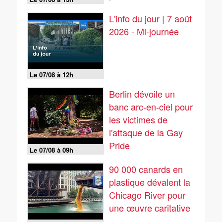
de...
L'info du jour | 7 août
2026 - Mi-journée
Le 07/08 à 12h
Berlin dévoile un
banc arc-en-ciel pour
les victimes de
l'attaque de la Gay
Pride
Le 07/08 à 09h
90 000 canards en
plastique dévalent la
Chicago River pour
une œuvre caritative