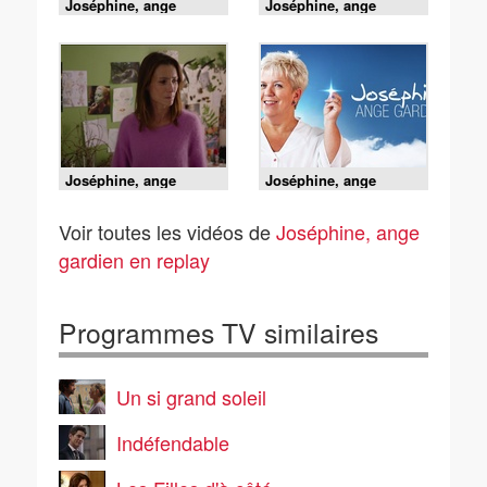
Joséphine, ange
Joséphine, ange
gardien - S22 E08 - Un
gardien - S26 E04 - Les
Noël recomposé
sirènes (Partie 2)
(Partie 2)
Joséphine, ange
Joséphine, ange
gardien - S26 E03 - Les
gardien - S05 E04 -
sirènes (Partie 1)
Paillettes, claquettes et
Voir toutes les vidéos de
Joséphine, ange
champagne
gardien en replay
Programmes TV similaires
Un si grand soleil
Indéfendable