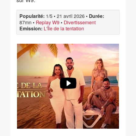
Popularité:
1/5
•
21 avril 2026
•
Durée:
87mn
•
Replay W9
•
Divertissement
Emission:
L'Île de la tentation