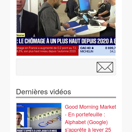
Dernières vidéos
Good Morning Market
- En portefeuille :
Alphabet (Google)
s'apprête à lever 25