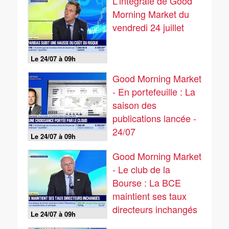
L'intégrale de Good
Morning Market du
vendredi 24 juillet
Le 24/07 à 09h
Good Morning Market
- En portefeuille : La
saison des
publications lancée -
24/07
Le 24/07 à 09h
Good Morning Market
- Le club de la
Bourse : La BCE
maintient ses taux
directeurs inchangés
Le 24/07 à 09h
- 24/07