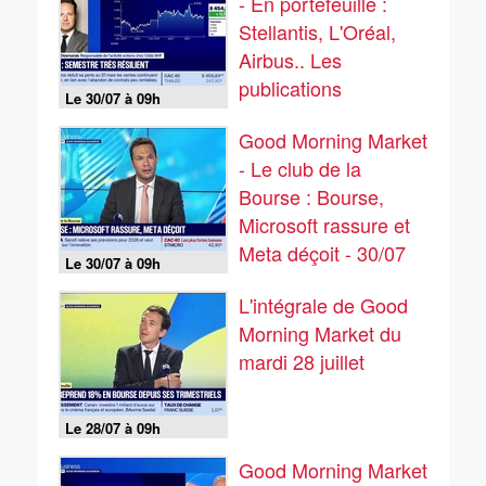
- En portefeuille :
Stellantis, L'Oréal,
Airbus.. Les
publications
Le 30/07 à 09h
continuent - 30/07
Good Morning Market
- Le club de la
Bourse : Bourse,
Microsoft rassure et
Meta déçoit - 30/07
Le 30/07 à 09h
L'intégrale de Good
Morning Market du
mardi 28 juillet
Le 28/07 à 09h
Good Morning Market