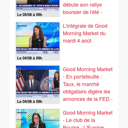
débute son rallye
boursier de l'été -
Le 05/08 à 09h
05/08
L'intégrale de Good
Morning Market du
mardi 4 août
Le 04/08 à 09h
Good Morning Market
- En portefeuille :
Taux, le marché
obligataire digère les
annonces de la FED -
Le 04/08 à 09h
04/08
Good Morning Market
- Le club de la
Bourse : L'Europe