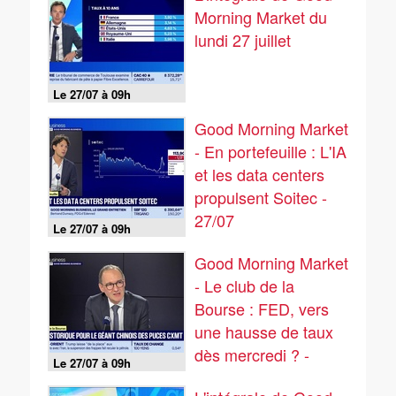
Morning Market du
lundi 27 juillet
Le 27/07 à 09h
Good Morning Market
- En portefeuille : L'IA
et les data centers
propulsent Soitec -
27/07
Le 27/07 à 09h
Good Morning Market
- Le club de la
Bourse : FED, vers
une hausse de taux
dès mercredi ? -
Le 27/07 à 09h
27/07