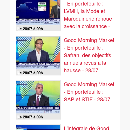
- En portefeuille :
LVMH, la Mode et
Maroquinerie renoue
avec la croissance -
Le 28/07 à 09h
28/07
Good Morning Market
- En portefeuille :
Safran, des objectifs
annuels revus à la
hausse - 28/07
Le 28/07 à 09h
Good Morning Market
- En portefeuille :
SAP et STIF - 28/07
Le 28/07 à 09h
L'intégrale de Good