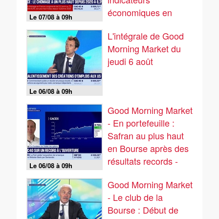
économiques en
Le 07/08 à 09h
zone euro
L'intégrale de Good
s'améliorent - 07/08
Morning Market du
jeudi 6 août
Le 06/08 à 09h
Good Morning Market
- En portefeuille :
Safran au plus haut
en Bourse après des
résultats records -
Le 06/08 à 09h
06/08
Good Morning Market
- Le club de la
Bourse : Début de