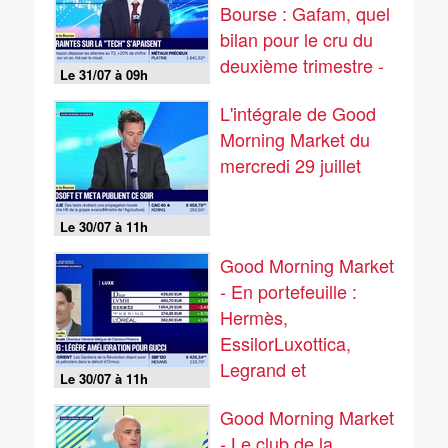
Bourse : Gafam, quel
bilan pour le cru du
deuxième trimestre -
Le 31/07 à 09h
31/07
L'intégrale de Good
Morning Market du
mercredi 29 juillet
Le 30/07 à 11h
Good Morning Market
- En portefeuille :
Hermès,
EssilorLuxottica,
Legrand et
Le 30/07 à 11h
Compagnie des
Good Morning Market
Alpes - 29/07
- Le club de la