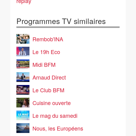
replay
Programmes TV similaires
Rembob'INA
Le 19h Eco
Midi BFM
Arnaud Direct
Le Club BFM
Cuisine ouverte
Le mag du samedi
Nous, les Européens