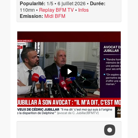
Popularité:
1/5
•
6 juillet 2026
•
Durée:
110mn
•
Replay BFM TV
•
Infos
Emission:
Midi BFM