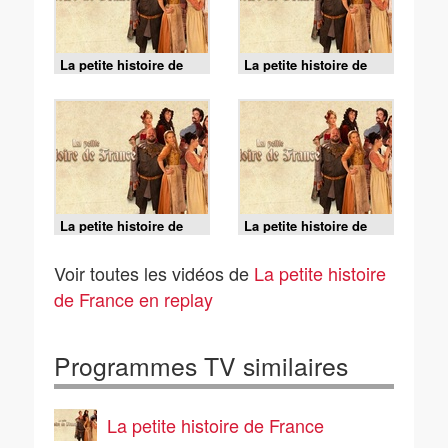
La petite histoire de
La petite histoire de
France - Je ne sais pas
France - Surprise
où la mettre... / À la
surprise / Main
nage / Auto-promo
mystère / La totale
chant
La petite histoire de
La petite histoire de
France - Le bénédicité
France - Chaud lapin /
en latin / Dans mes
Copain d'avant / Les
Voir toutes les vidéos de
La petite histoire
bras / Sens de la vie
mémoires d'un couple
de France en replay
Programmes TV similaires
La petite histoire de France