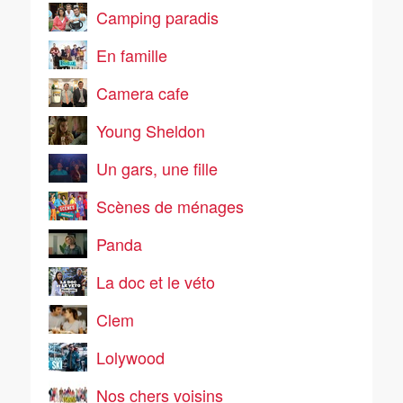
Camping paradis
En famille
Camera cafe
Young Sheldon
Un gars, une fille
Scènes de ménages
Panda
La doc et le véto
Clem
Lolywood
Nos chers voisins