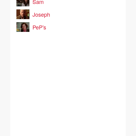
Sam
Joseph
PeP's