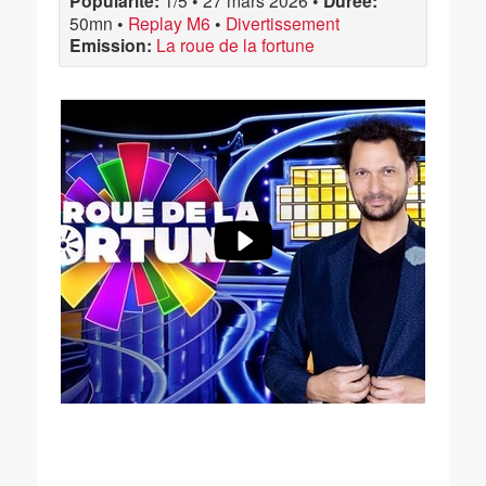
Popularité:
1/5
•
27 mars 2026
•
Durée:
50mn
•
Replay M6
•
Divertissement
Emission:
La roue de la fortune