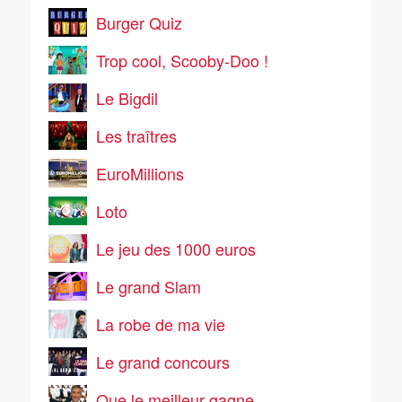
Burger Quiz
Trop cool, Scooby-Doo !
Le Bigdil
Les traîtres
EuroMillions
Loto
Le jeu des 1000 euros
Le grand Slam
La robe de ma vie
Le grand concours
Que le meilleur gagne