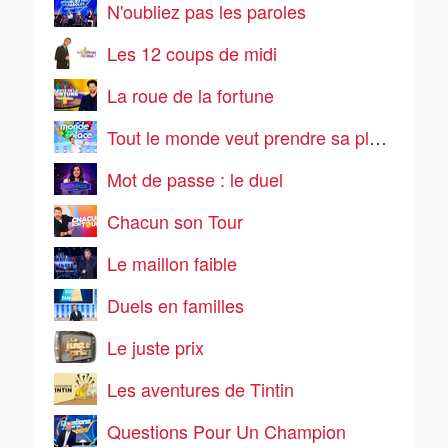
N'oubliez pas les paroles
Les 12 coups de midi
La roue de la fortune
Tout le monde veut prendre sa place
Mot de passe : le duel
Chacun son Tour
Le maillon faible
Duels en familles
Le juste prix
Les aventures de Tintin
Questions Pour Un Champion