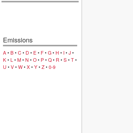
Emissions
A
•
B
•
C
•
D
•
E
•
F
•
G
•
H
•
I
•
J
•
K
•
L
•
M
•
N
•
O
•
P
•
Q
•
R
•
S
•
T
•
U
•
V
•
W
•
X
•
Y
•
Z
•
0-9