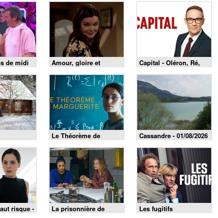
s de midi
Amour, gloire et
Capital - Oléron, Ré,
026
beauté du 4 août 2026
Belle-Île : le match des
îles est lancé !
Le Théorème de
Cassandre - 01/08/2026
Marguerite
aut risque -
La prisonnière de
Les fugitifs
Bordeaux