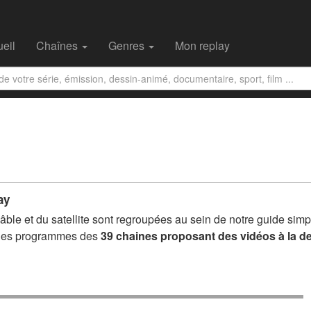
eil
Chaînes
Genres
Mon replay
ay
ble et du satellite sont regroupées au sein de notre guide simpl
s les programmes des
39 chaines proposant des vidéos à la 