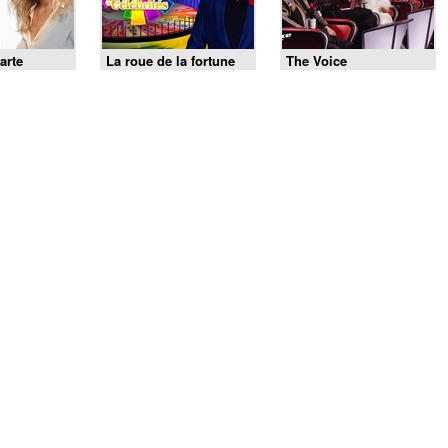
arte
La roue de la fortune
The Voice