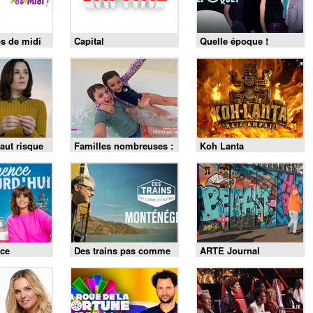
s de midi
Capital
Quelle époque !
aut risque
Familles nombreuses :
Koh Lanta
la vie en XXL
ce
Des trains pas comme
ARTE Journal
les autres