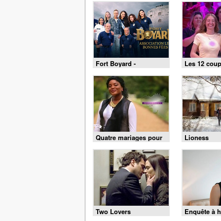
Fort Boyard -
Les 12 coup
01/08/2026
du 1 août 2
Quatre mariages pour
Lioness
une lune de miel - 4
mariages pour 1 lune
de miel du 3 août 2026
- Merveille et François
Two Lovers
Enquête à h
02/08/2026