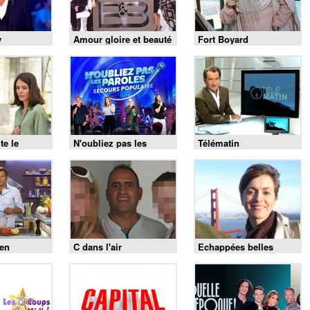
y
Amour gloire et beauté
Fort Boyard
te le
N'oubliez pas les
Télématin
paroles
 en
C dans l'air
Echappées belles