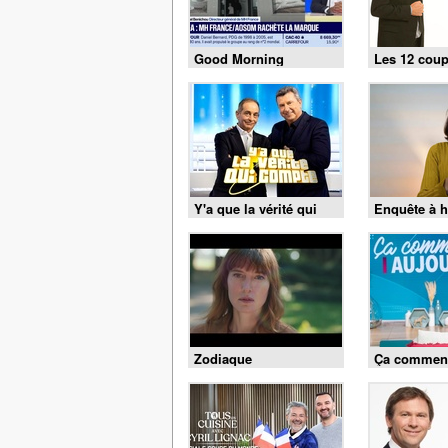
Good Morning
Les 12 coup
Business
Y'a que la vérité qui
Enquête à h
compte
Zodiaque
Ça commen
aujourd'hui