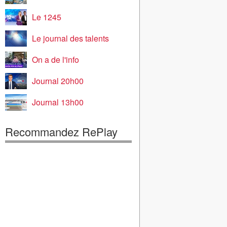
Le 1245
Le journal des talents
On a de l'info
Journal 20h00
Journal 13h00
Recommandez RePlay