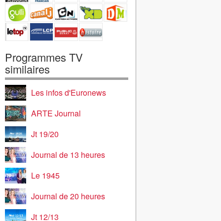
Programmes TV
similaires
Les infos d'Euronews
ARTE Journal
Jt 19/20
Journal de 13 heures
Le 1945
Journal de 20 heures
Jt 12/13