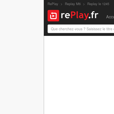
RePlay
Replay M6
Replay le 1245
Accu