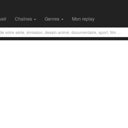
eil
Chaînes
Genres
Mon replay