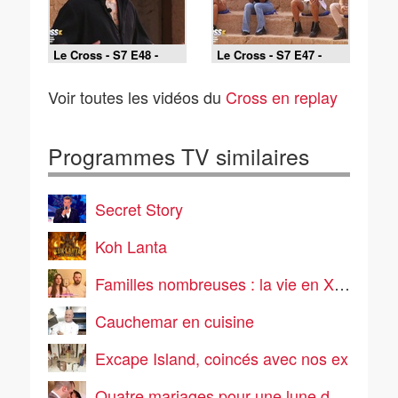
Le Cross - S7 E48 -
Le Cross - S7 E47 -
Showtime !
Une épreuve très
spéciale
Voir toutes les vidéos du
Cross en replay
Programmes TV similaires
Secret Story
Koh Lanta
Familles nombreuses : la vie en XXL
Cauchemar en cuisine
Excape Island, coincés avec nos ex
Quatre mariages pour une lune de miel