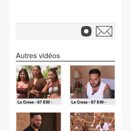
Autres vidéos
Le Cross - S7 E50 -
Le Cross - S7 E49 -
Double impact
Roméo et Juliette