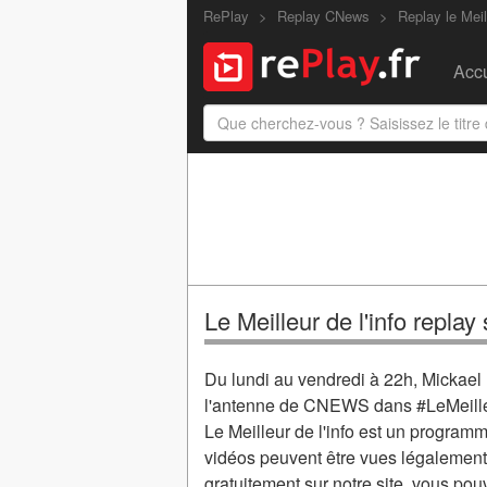
RePlay
Replay CNews
Replay le Meil
Accu
Le Meilleur de l'info repla
Du lundi au vendredi à 22h, Mickael D
l'antenne de CNEWS dans #LeMeille
Le Meilleur de l'info est un program
vidéos peuvent être vues légalement
gratuitement sur notre site, vous po