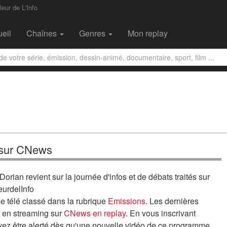
leur de L'Info
eil
Chaînes
Genres
Mon replay
y sur CNews
orian revient sur la journée d'infos et de débats traités sur
urdelInfo
me télé classé dans la rubrique
Emissions
. Les dernières
 en streaming sur
CNews en replay
. En vous inscrivant
uvez être alerté dès qu'une nouvelle vidéo de ce programme