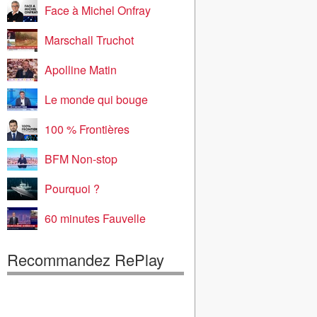
Face à Michel Onfray
Marschall Truchot
Apolline Matin
Le monde qui bouge
100 % Frontières
BFM Non-stop
Pourquoi ?
60 minutes Fauvelle
Recommandez RePlay