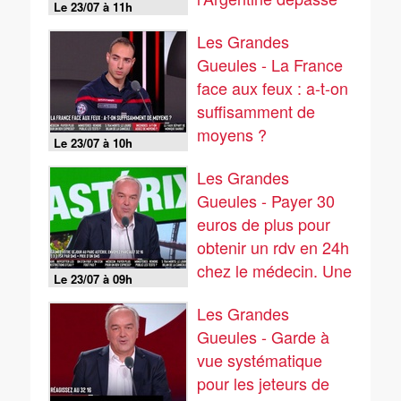
Le 23/07 à 11h
les 23 millions de
Les Grandes
signatures. Pret à la
Gueules - La France
signer ?
face aux feux : a-t-on
suffisamment de
moyens ?
Le 23/07 à 10h
Les Grandes
Gueules - Payer 30
euros de plus pour
obtenir un rdv en 24h
chez le médecin. Une
Le 23/07 à 09h
médecine à deux
Les Grandes
vitesses ?
Gueules - Garde à
vue systématique
pour les jeteurs de