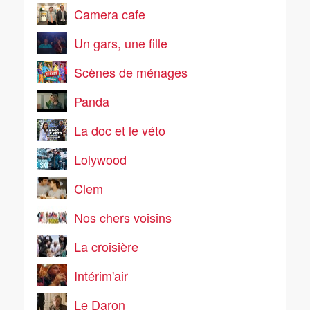
Camera cafe
Un gars, une fille
Scènes de ménages
Panda
La doc et le véto
Lolywood
Clem
Nos chers voisins
La croisière
Intérim'air
Le Daron