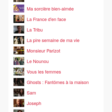
Ma sorcière bien-aimée
La France d'en face
La Tribu
La pire semaine de ma vie
Monsieur Parizot
Le Nounou
Vous les femmes
Ghosts : Fantômes à la maison
Sam
Joseph