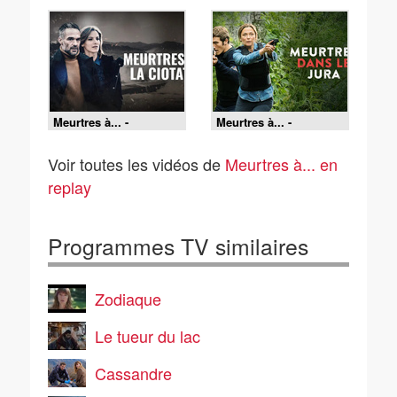
Meurtres à... -
Meurtres à... -
11/07/2026
07/07/2026
Voir toutes les vidéos de
Meurtres à... en
replay
Programmes TV similaires
Zodiaque
Le tueur du lac
Cassandre