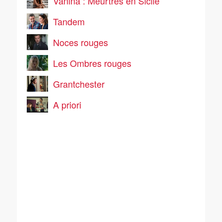
Vanina : Meurtres en Sicile
Tandem
Noces rouges
Les Ombres rouges
Grantchester
A priori