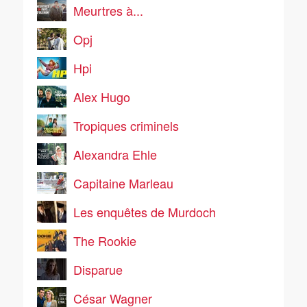
Meurtres à...
Opj
Hpi
Alex Hugo
Tropiques criminels
Alexandra Ehle
Capitaine Marleau
Les enquêtes de Murdoch
The Rookie
Disparue
César Wagner