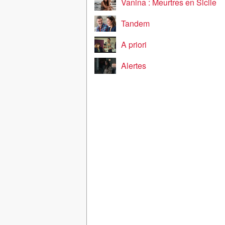
Vanina : Meurtres en Sicile
Tandem
A priori
Alertes