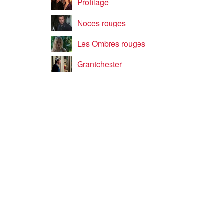
Profilage
Noces rouges
Les Ombres rouges
Grantchester