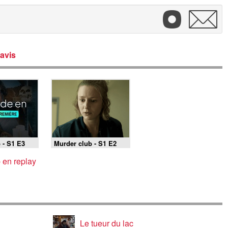
avis
 - S1 E3
Murder club - S1 E2
 en replay
Le tueur du lac