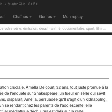
ub
Murder Club - S1 E1
eil
Chaînes
Genres
Mon replay
lation cruciale, Amélia Delcourt, 32 ans, tout juste promue à la
ée de l'enquête sur Shakespeare, un tueur en série qui sévit
ans, disparaît, Amélia, persuadée qu'il s'agit d'un kidnapping,
En se rendant chez les parents de l'adolescente, elle
filer médiatique déchu, qui est déjà sur la piste…