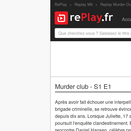
RePlay
Replay M6
Replay Murder Cl
Accu
Murder club - S1 E1
Après avoir fait échouer une interpel
brigade criminelle, se retrouve évinc
depuis dix ans. Lorsque Juliette, 17 
poursuit l'enquête clandestinement. 
rencontre Daniel Hansen, célèbre pro