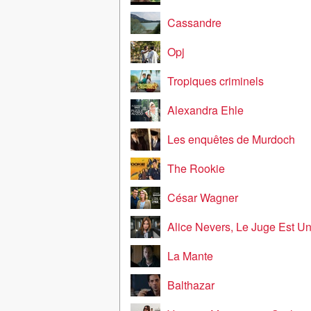
Cassandre
Opj
Tropiques criminels
Alexandra Ehle
Les enquêtes de Murdoch
The Rookie
César Wagner
Alice Nevers, Le Juge Est 
La Mante
Balthazar