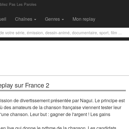
bliez Pas Les Paroles
eil
Chaînes
Genres
Mon replay
eplay sur France 2
ission de divertissement présentée par Nagui. Le principe est
 où des amateurs de la chanson française viennent tester leur
une chanson. Leur but : gagner de l'argent ! Les gains
en live qui donne le rythme de la chanson. Les candidats