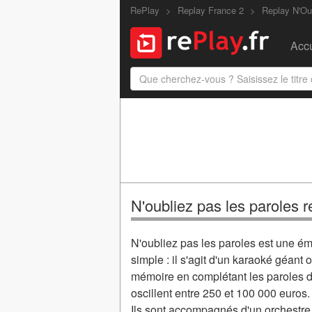
RePlay
Replay France 2
Replay N'Ou
Accu
N'oubliez pas les paroles r
N'oubliez pas les paroles est une ém
simple : il s'agit d'un karaoké géant
mémoire en complétant les paroles d'
oscillent entre 250 et 100 000 euros.
Ils sont accompagnés d'un orchestre 