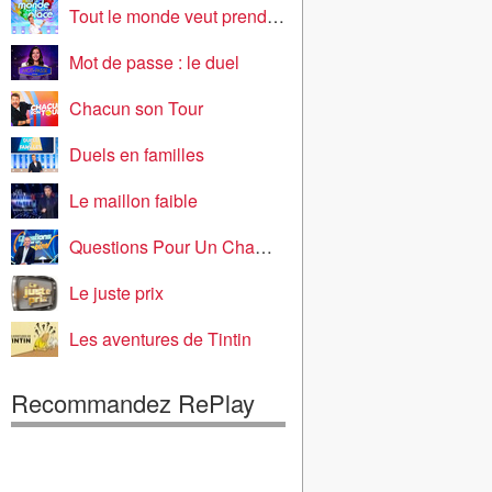
Tout le monde veut prendre sa place
Mot de passe : le duel
Chacun son Tour
Duels en familles
Le maillon faible
Questions Pour Un Champion
Le juste prix
Les aventures de Tintin
Recommandez RePlay