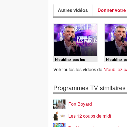
Autres vidéos
Donner votre 
N'oubliez pas les
N'oubliez p
paroles - 06/08/2026
paroles - 06
Voir toutes les vidéos de
N'oubliez p
Programmes TV similaires
Fort Boyard
Les 12 coups de midi