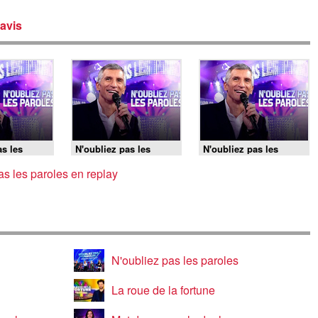
avis
as les
N'oubliez pas les
N'oubliez pas les
/08/2026
paroles - 05/08/2026
paroles - 05/08/2026
as les paroles en replay
N'oubliez pas les paroles
La roue de la fortune