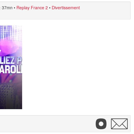
:
37mn
•
Replay France 2
•
Divertissement