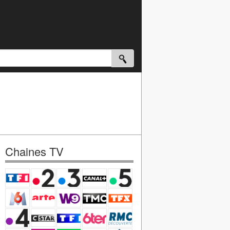
Chaines TV