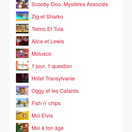
Scooby-Doo, Mystères Associés
Zig et Sharko
Telmo Et Tula
Alice et Lewis
Molusco
1 jour, 1 question
Hôtel Transylvanie
Oggy et les Cafards
Fish n' chips
Moi Elvis
Moi à ton âge