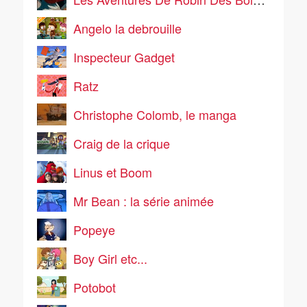
Angelo la debrouille
Inspecteur Gadget
Ratz
Christophe Colomb, le manga
Craig de la crique
Linus et Boom
Mr Bean : la série animée
Popeye
Boy Girl etc...
Potobot