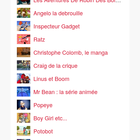
Angelo la debrouille
Inspecteur Gadget
Ratz
Christophe Colomb, le manga
Craig de la crique
Linus et Boom
Mr Bean : la série animée
Popeye
Boy Girl etc...
Potobot