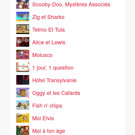
Scooby-Doo, Mystères Associés
Zig et Sharko
Telmo Et Tula
Alice et Lewis
Molusco
1 jour, 1 question
Hôtel Transylvanie
Oggy et les Cafards
Fish n' chips
Moi Elvis
Moi à ton âge