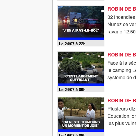
32 incendies 
Nuñez ce vend
ravagé 12.500
Le 24/07 à 22h
Face à la séc
le camping Le
système de d
Le 24/07 à 09h
Plusieurs diz
Education, on
les plus vuln
Le 19/07 à 09h