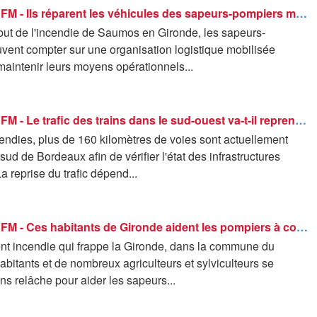
ROBIN DE BFM - Ils réparent les véhicules des sapeurs-pompiers mobilisés sur l'incendie en Gironde
but de l'incendie de Saumos en Gironde, les sapeurs-
vent compter sur une organisation logistique mobilisée
aintenir leurs moyens opérationnels...
ROBIN DE BFM - Le trafic des trains dans le sud-ouest va-t-il reprendre ce week-end ?
endies, plus de 160 kilomètres de voies sont actuellement
sud de Bordeaux afin de vérifier l'état des infrastructures
La reprise du trafic dépend...
ROBIN DE BFM - Ces habitants de Gironde aident les pompiers à combattre le feu
ent incendie qui frappe la Gironde, dans la commune du
abitants et de nombreux agriculteurs et sylviculteurs se
ns relâche pour aider les sapeurs...