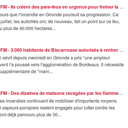
ROBIN DE BFM - Ils créent des pare-feux en urgence pour freiner la propagation de l'incendie
jours que l'incendie en Gironde poursuit sa progression. Ce
illet, les autorités ont, de nouveau, fait un point sur ce feu,
u plus de 40.000 hectares...
ROBIN DE BFM - 3.000 habitants de Biscarrosse autorisés à rentrer chez eux ce samedi
i sévit depuis mercredi en Gironde a pris "une ampleur
e vent l'a poussé vers l'agglomération de Bordeaux. Il nécessite
supplémentaire de "mani...
ROBIN DE BFM - Des dizaines de maisons ravagées par les flammes au Porge
es incendies continuent de mobiliser d'importants moyens.
 sapeurs-pompiers restent engagés pour lutter contre les
ont déjà parcouru plus de 30...