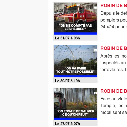
Depuis le dé
pompiers peu
24h/24 pour m
Le 31/07 à 08h
Après les inc
inspectés au 
ferroviaires. 
Le 30/07 à 19h
Face au viol
Temple, les h
mobilisent sa
Le 27/07 à 07h