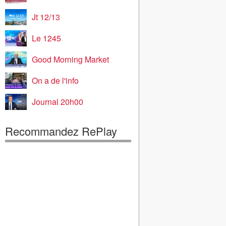
Jt 12/13
Le 1245
Good Morning Market
On a de l'info
Journal 20h00
Recommandez RePlay