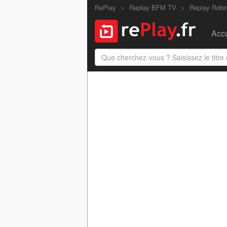
RePlay
Replay BFM TV
Replay Robi
Accu