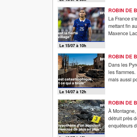
La France s'e
mettant fin a
Maxence Lacr
Le 15/07 à 10h
Dans les Pyr
les flammes. 
mais aussi po
Le 14/07 à 12h
À Montagne, 
détruit près 
enquêteurs de 