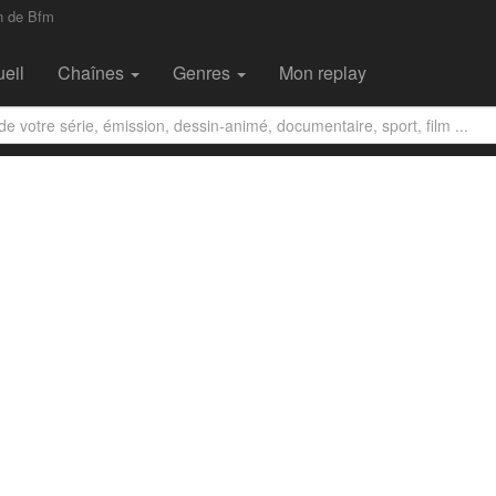
n de Bfm
eil
Chaînes
Genres
Mon replay