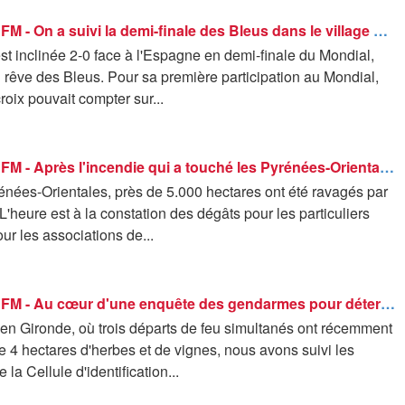
ROBIN DE BFM - On a suivi la demi-finale des Bleus dans le village de Maxence Lacroix
st inclinée 2-0 face à l'Espagne en demi-finale du Mondial,
u rêve des Bleus. Pour sa première participation au Mondial,
oix pouvait compter sur...
ROBIN DE BFM - Après l'incendie qui a touché les Pyrénées-Orientales, les habitants constatent les dégâts
énées-Orientales, près de 5.000 hectares ont été ravagés par
L'heure est à la constation des dégâts pour les particuliers
ur les associations de...
ROBIN DE BFM - Au cœur d'une enquête des gendarmes pour déterminer les causes d'un feu de forêt
en Gironde, où trois départs de feu simultanés ont récemment
de 4 hectares d'herbes et de vignes, nous avons suivi les
la Cellule d'identification...