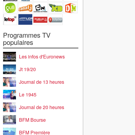
Programmes TV
populaires
Les infos d'Euronews
Jt 19/20
Journal de 13 heures
Le 1945
Journal de 20 heures
BFM Bourse
BFM Première