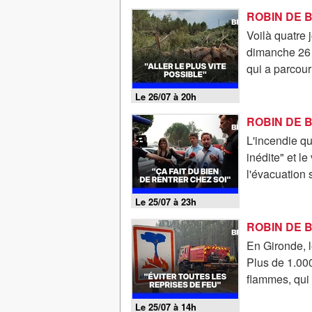
Voilà quatre 
dimanche 26 ju
qui a parcour
Le 26/07 à 20h
L'incendie qu
inédite" et l
l'évacuation 
Le 25/07 à 23h
En Gironde, l
Plus de 1.000
flammes, qui 
Le 25/07 à 14h