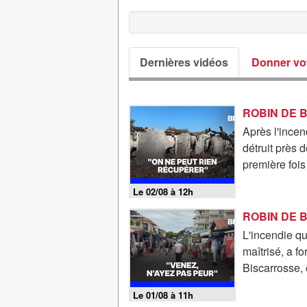
Dernières vidéos
Donner vot
Après l'incen
détruit près 
première fois
Le 02/08 à 12h
L'incendie q
maîtrisé, a f
Biscarrosse, 
Le 01/08 à 11h