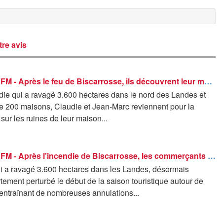
re avis
ROBIN DE BFM - Après le feu de Biscarrosse, ils découvrent leur maison détruite par les flammes
die qui a ravagé 3.600 hectares dans le nord des Landes et
de 200 maisons, Claudie et Jean-Marc reviennent pour la
 sur les ruines de leur maison...
ROBIN DE BFM - Après l'incendie de Biscarrosse, les commerçants espèrent le retour des touristes
ui a ravagé 3.600 hectares dans les Landes, désormais
ortement perturbé le début de la saison touristique autour de
entraînant de nombreuses annulations...