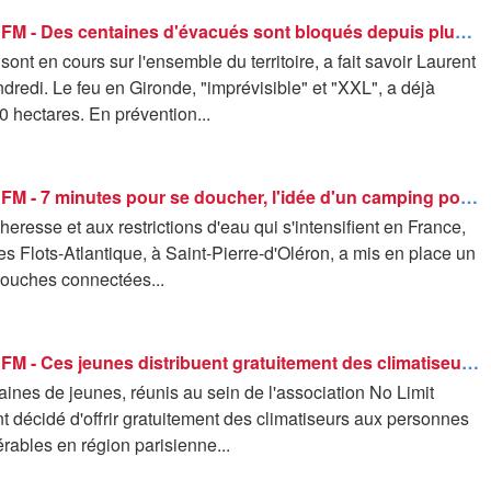
ROBIN DE BFM - Des centaines d'évacués sont bloqués depuis plusieurs heures sur les routes
sont en cours sur l'ensemble du territoire, a fait savoir Laurent
redi. Le feu en Gironde, "imprévisible" et "XXL", a déjà
 hectares. En prévention...
ROBIN DE BFM - 7 minutes pour se doucher, l'idée d'un camping pour économiser l'eau
heresse et aux restrictions d'eau qui s'intensifient en France,
s Flots-Atlantique, à Saint-Pierre-d'Oléron, a mis en place un
ouches connectées...
ROBIN DE BFM - Ces jeunes distribuent gratuitement des climatiseurs aux personnes vulnérables
aines de jeunes, réunis au sein de l'association No Limit
t décidé d'offrir gratuitement des climatiseurs aux personnes
érables en région parisienne...