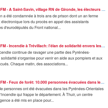
ROBIN DE BFM - A Saint-Savin, village RN de Gironde, les électeurs de Marine Le Pen la soutiennent malgré le port d'un bracelet électronique
n a été condamnée à trois ans de prison dont un an ferme
 électronique lors du procès en appel des assistants
s d'eurodéputés du Front national...
ROBIN DE BFM - Incendie à Trévillach: l'élan de solidarité envers les pompiers et les sinistrés
ncendie continue de ravager une partie des Pyrénées-
a solidarité s'organise pour venir en aide aux pompiers et aux
cués. Chaque matin, des associations...
ROBIN DE BFM - Feux de forêt: 10.000 personnes évacuées dans les Pyrénées-Orientales
 de personnes ont été évacuées dans les Pyrénées-Orientales
l'incendie qui frappe le département. À Thuir, un centre
rgence a été mis en place pour...