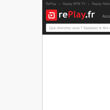
RePlay
Replay BFM TV
Replay Robi
Accu