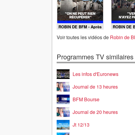
ROBIN DE BFM - Après
ROBIN DE B
le feu de Biscarrosse,
l'incendie d
ils découvrent leur
Biscarrosse
Voir toutes les vidéos de
Robin de B
maison détruite par les
commerçant
flammes
le retour de
Programmes TV similaires
Les infos d'Euronews
Journal de 13 heures
BFM Bourse
Journal de 20 heures
Jt 12/13