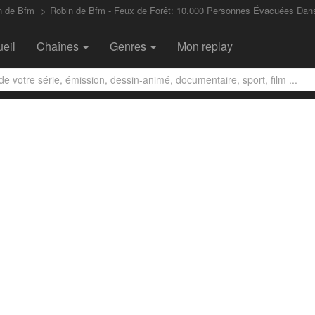
n de Bfm
Robin de Bfm - Feux de Forêt: 10.000 Personnes Évacuées Dan
eil
Chaînes
Genres
Mon replay