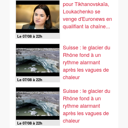
pour Tikhanovskaïa,
Loukachenko se
venge d'Euronews en
qualifiant la chaîne...
Le 07/08 à 22h
Suisse : le glacier du
Rhône fond à un
rythme alarmant
après les vagues de
chaleur
Le 07/08 à 22h
Suisse : le glacier du
Rhône fond à un
rythme alarmant
après les vagues de
chaleur
Le 07/08 à 22h