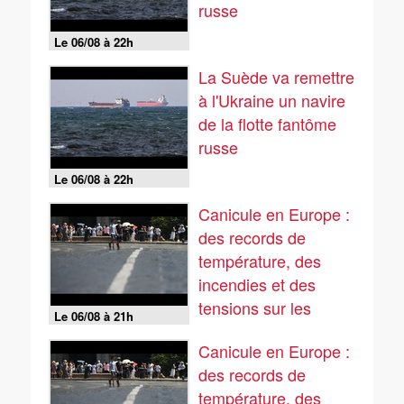
russe
Le 06/08 à 22h
La Suède va remettre
à l'Ukraine un navire
de la flotte fantôme
russe
Le 06/08 à 22h
Canicule en Europe :
des records de
température, des
incendies et des
tensions sur les
Le 06/08 à 21h
réseaux...
Canicule en Europe :
des records de
température, des