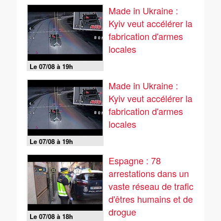
Made in Ukraine :
Kyiv veut accélérer la
fabrication d'armes
locales
Le 07/08 à 19h
Made in Ukraine :
Kyiv veut accélérer la
fabrication d'armes
locales
Le 07/08 à 19h
Espagne : 78
arrestations dans un
vaste réseau de trafic
d'êtres humains et de
drogue
Le 07/08 à 18h