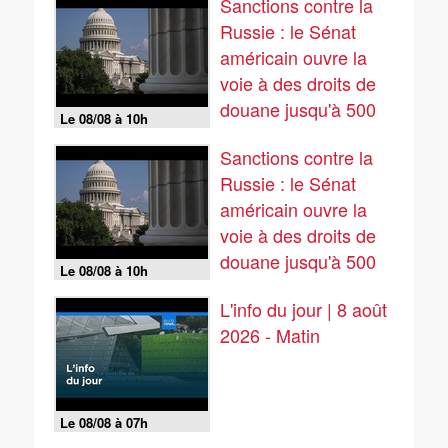
Sanctions contre la
Russie : le Sénat
américain ouvre la
voie à des droits de
douane jusqu'à 500
Le 08/08 à 10h
%
Sanctions contre la
Russie : le Sénat
américain ouvre la
voie à des droits de
douane jusqu'à 500
Le 08/08 à 10h
%
L'info du jour | 8 août
2026 - Matin
Le 08/08 à 07h