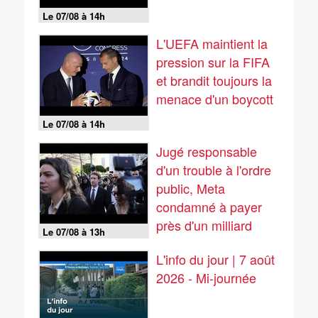
Le 07/08 à 14h
L'UEFA maintient la
pression sur la FIFA
et brandit toujours la
menace d'un boycott
Le 07/08 à 14h
Jugé responsable
d'un trouble à l'ordre
public, Meta
condamné à payer
près d'un milliard
Le 07/08 à 13h
de...
L'info du jour | 7 août
2026 - Mi-journée