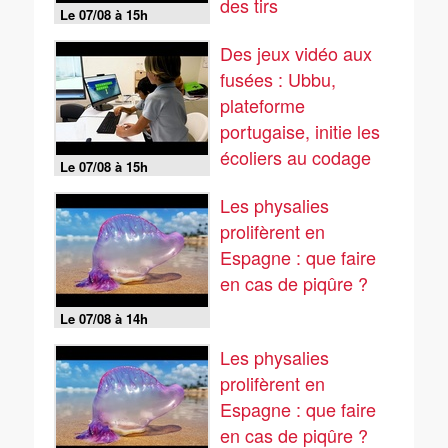
des tirs
Le 07/08 à 15h
Des jeux vidéo aux
fusées : Ubbu,
plateforme
portugaise, initie les
écoliers au codage
Le 07/08 à 15h
Les physalies
prolifèrent en
Espagne : que faire
en cas de piqûre ?
Le 07/08 à 14h
Les physalies
prolifèrent en
Espagne : que faire
en cas de piqûre ?