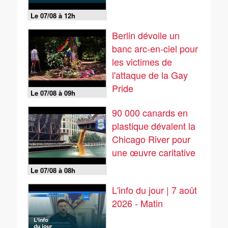
Le 07/08 à 12h
Berlin dévoile un
banc arc-en-ciel pour
les victimes de
l'attaque de la Gay
Pride
Le 07/08 à 09h
90 000 canards en
plastique dévalent la
Chicago River pour
une œuvre caritative
Le 07/08 à 08h
L'info du jour | 7 août
2026 - Matin