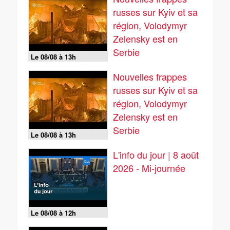
russes sur Kyiv et sa
région, Volodymyr
Zelensky est en
Serbie
Le 08/08 à 13h
Nouvelles frappes
russes sur Kyiv et sa
région, Volodymyr
Zelensky est en
Serbie
Le 08/08 à 13h
L'info du jour | 8 août
2026 - Mi-journée
Le 08/08 à 12h