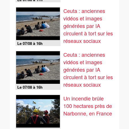
Ceuta : anciennes
vidéos et images
générées par IA
circulent à tort sur les
réseaux sociaux
Le 07/08 à 16h
Ceuta : anciennes
vidéos et images
générées par IA
circulent à tort sur les
réseaux sociaux
Le 07/08 à 16h
Un incendie brûle
100 hectares près de
Narbonne, en France