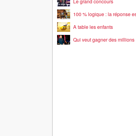
Le grand concours
100 % logique : la réponse est sou
A table les enfants
Qui veut gagner des millions