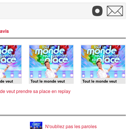
avis
de veut
Tout le monde veut
Tout le monde veut
lace -
prendre sa place -
prendre sa place -
04/08/2026
03/08/2026
de veut prendre sa place en replay
N'oubliez pas les paroles