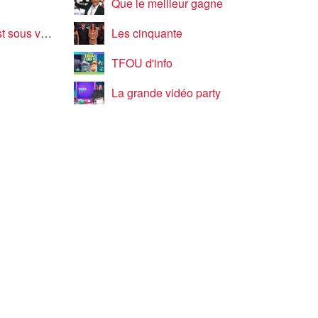
Que le meilleur gagne
s vos yeux
Les cinquante
TFOU d'info
La grande vidéo party