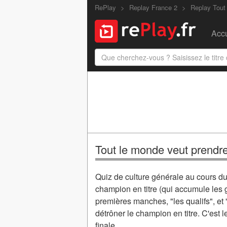
RePlay
Replay France 2
Replay Tout
Accu
Tout le monde veut prendre
Quiz de culture générale au cours du
champion en titre (qui accumule les 
premières manches, "les qualifs", et 
détrôner le champion en titre. C'est 
finale.