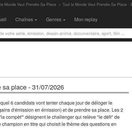
 le Monde Veut Prendre Sa Place
Tout le Monde Veut Prendre Sa Place - 
eil
Chaînes
Genres
Mon replay
 sa place - 31/07/2026
quel 6 candidats vont tenter chaque jour de déloger le
gains d'émission en émission) et de prendre sa place. Les 2
"la compèt'" désignent le challenger qui relève "le défi" de
le champion en titre qui choisit le thème des questions en