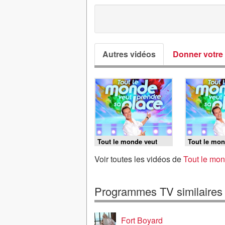
Autres vidéos
Donner votre 
Tout le monde veut
Tout le mon
prendre sa place -
prendre sa p
06/08/2026
05/08/2026
Voir toutes les vidéos de
Tout le mon
Programmes TV similaires
Fort Boyard