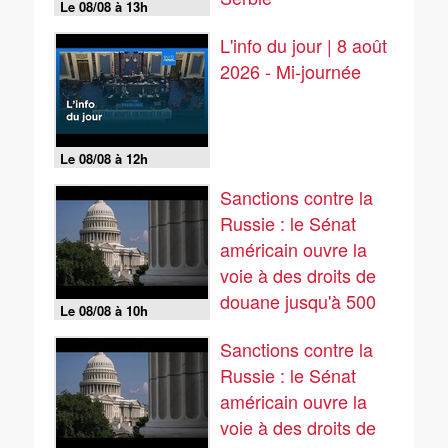
Le 08/08 à 13h
L'info du jour | 8 août
2026 - Mi-journée
Le 08/08 à 12h
Sanctions contre la
Russie : le Sénat
américain ouvre la
voie à des droits de
douane jusqu'à 500
Le 08/08 à 10h
%
Sanctions contre la
Russie : le Sénat
américain ouvre la
voie à des droits de