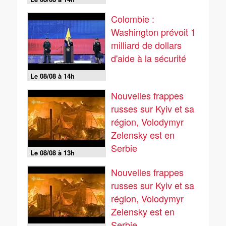
Colombie :
Washington prévoit 1
milliard de dollars
d'aide à la sécurité
Le 08/08 à 14h
Nouvelles frappes
russes sur Kyiv et sa
région, Volodymyr
Zelensky est en
Serbie
Le 08/08 à 13h
Nouvelles frappes
russes sur Kyiv et sa
région, Volodymyr
Zelensky est en
Serbie