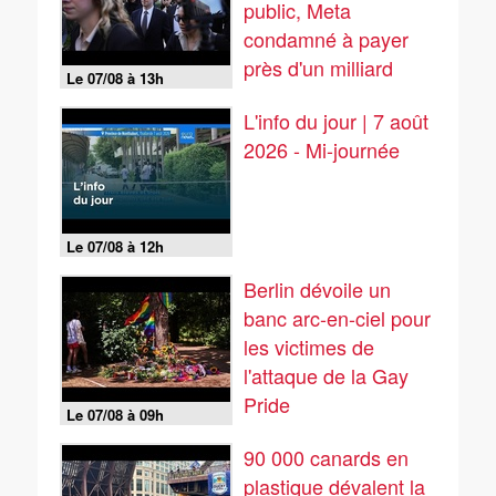
public, Meta
condamné à payer
près d'un milliard
Le 07/08 à 13h
de...
L'info du jour | 7 août
2026 - Mi-journée
Le 07/08 à 12h
Berlin dévoile un
banc arc-en-ciel pour
les victimes de
l'attaque de la Gay
Pride
Le 07/08 à 09h
90 000 canards en
plastique dévalent la