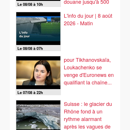
douane jusqu'à 500
Le 08/08 à 10h
%
L'info du jour | 8 août
2026 - Matin
Le 08/08 à 07h
pour Tikhanovskaïa,
Loukachenko se
venge d'Euronews en
qualifiant la chaîne...
Le 07/08 à 22h
Suisse : le glacier du
Rhône fond à un
rythme alarmant
après les vagues de