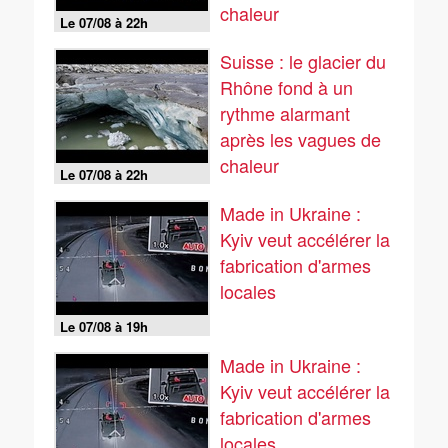
chaleur
Le 07/08 à 22h
Suisse : le glacier du
Rhône fond à un
rythme alarmant
après les vagues de
chaleur
Le 07/08 à 22h
Made in Ukraine :
Kyiv veut accélérer la
fabrication d'armes
locales
Le 07/08 à 19h
Made in Ukraine :
Kyiv veut accélérer la
fabrication d'armes
locales