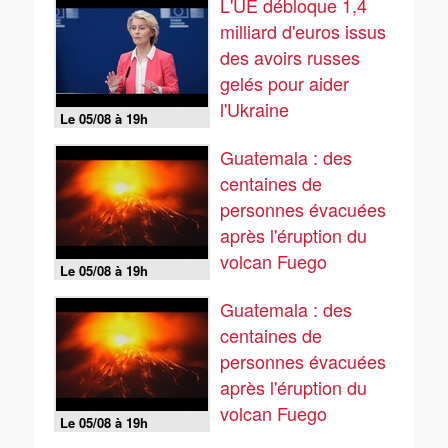
L'UE débloque 1,4
milliard d'euros issus
des avoirs russes
gelés pour aider
l'Ukraine
Le 05/08 à 19h
Guatemala : des
centaines de
personnes évacuées
après l'éruption du
volcan Fuego
Le 05/08 à 19h
Guatemala : des
centaines de
personnes évacuées
après l'éruption du
volcan Fuego
Le 05/08 à 19h