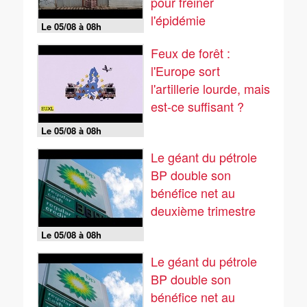
pour freiner
l'épidémie
Le 05/08 à 08h
Feux de forêt :
l'Europe sort
l'artillerie lourde, mais
est-ce suffisant ?
Le 05/08 à 08h
Le géant du pétrole
BP double son
bénéfice net au
deuxième trimestre
Le 05/08 à 08h
Le géant du pétrole
BP double son
bénéfice net au