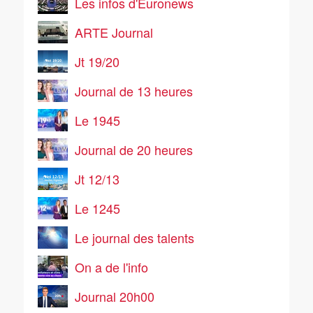
Les infos d'Euronews
ARTE Journal
Jt 19/20
Journal de 13 heures
Le 1945
Journal de 20 heures
Jt 12/13
Le 1245
Le journal des talents
On a de l'info
Journal 20h00