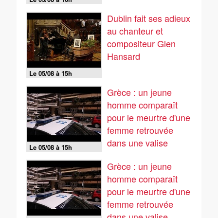
tarmac
Dublin fait ses adieux
au chanteur et
compositeur Glen
Hansard
Le 05/08 à 15h
Grèce : un jeune
homme comparaît
pour le meurtre d'une
femme retrouvée
dans une valise
Le 05/08 à 15h
Grèce : un jeune
homme comparaît
pour le meurtre d'une
femme retrouvée
dans une valise