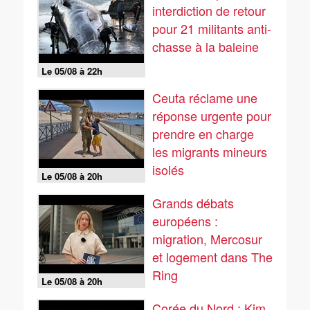
interdiction de retour
pour 21 militants anti-
chasse à la baleine
Le 05/08 à 22h
Ceuta réclame une
réponse urgente pour
prendre en charge
les migrants mineurs
isolés
Le 05/08 à 20h
Grands débats
européens :
migration, Mercosur
et logement dans The
Ring
Le 05/08 à 20h
Corée du Nord : Kim