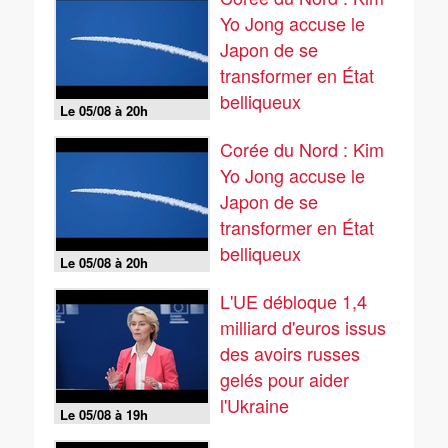
Yo Jong accuse le
Japon de se
transformer en État
belliqueux
Le 05/08 à 20h
Corée du Nord : Kim
Yo Jong accuse le
Japon de se
transformer en État
belliqueux
Le 05/08 à 20h
L'UE débloque 1,4
milliard d'euros issus
des avoirs russes
gelés pour aider
l'Ukraine
Le 05/08 à 19h