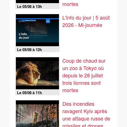
mortes
Le 05/08 à 13h
L'info du jour | 5 août
2026 - Mi-journée
Le 05/08 à 12h
Coup de chaud sur
un zoo à Tokyo où
depuis le 28 juillet
trois lionnes sont
mortes
Le 05/08 à 11h
Des incendies
ravagent Kyiv après
une attaque russe de
missiles et drones