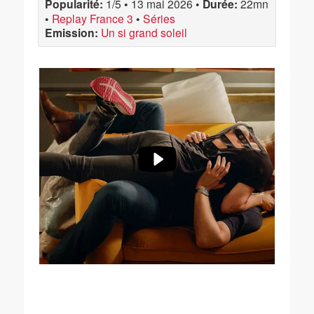
Popularité:
1/5
•
13 mai 2026
•
Durée:
22mn
•
Replay France 3
•
Séries
Emission:
Un si grand soleil