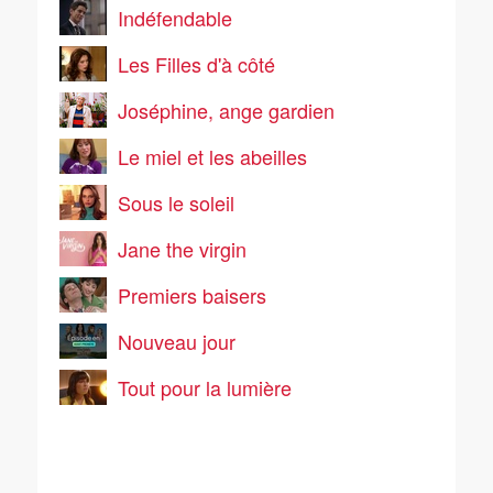
Indéfendable
Les Filles d'à côté
Joséphine, ange gardien
Le miel et les abeilles
Sous le soleil
Jane the virgin
Premiers baisers
Nouveau jour
Tout pour la lumière