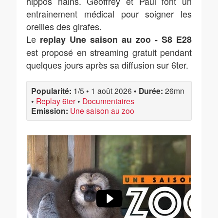
hippos nains. Geoffrey et Paul font un
entrainement médical pour soigner les
oreilles des girafes.
Le
replay Une saison au zoo - S8 E28
est proposé en streaming gratuit pendant
quelques jours après sa diffusion sur 6ter.
Popularité:
1/5
•
1 août 2026
•
Durée:
26mn
•
Replay 6ter
•
Documentaires
Emission:
Une saison au zoo