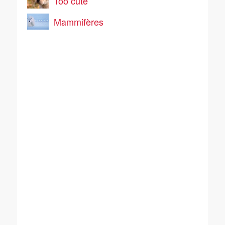
Too cute
Mammifères