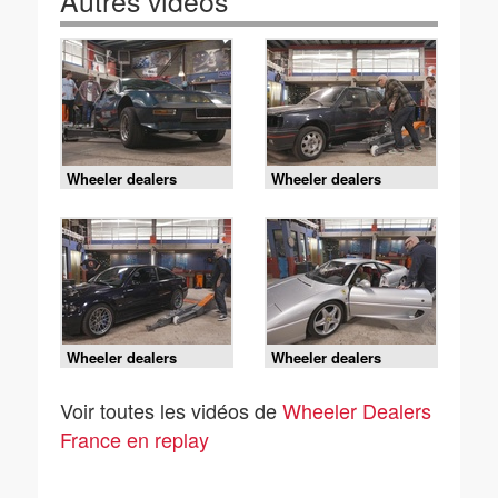
Autres vidéos
Wheeler dealers
Wheeler dealers
France - S9E7 - Alpine
France - S9E6 -
A310 1600
Peugeot 309 GTi
Wheeler dealers
Wheeler dealers
France - S9E5 - BMW
France - S9E3 - Ferrari
M3 E46
F355 berlinetta
Voir toutes les vidéos de
Wheeler Dealers
France en replay