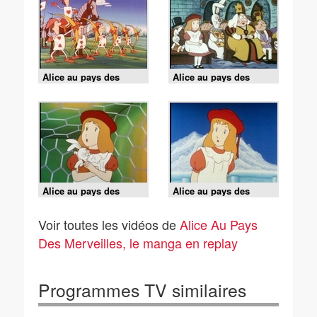
Alice au pays des
Alice au pays des
merveilles - episode 46
merveilles - episode 42
le filtre d'amour
little bill est amoureux
Alice au pays des
Alice au pays des
merveilles - episode 41
merveilles - episode 38
alice et les éléphants à
le pays des nuages
Voir toutes les vidéos de
Alice Au Pays
miel
Des Merveilles, le manga en replay
Programmes TV similaires