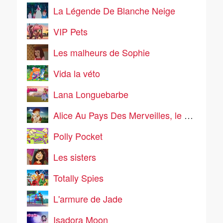
La Légende De Blanche Neige
VIP Pets
Les malheurs de Sophie
Vida la véto
Lana Longuebarbe
Alice Au Pays Des Merveilles, le manga
Polly Pocket
Les sisters
Totally Spies
L'armure de Jade
Isadora Moon