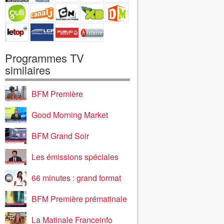
Programmes TV
similaires
BFM Première
Good Morning Market
BFM Grand Soir
Les émissions spéciales
66 minutes : grand format
BFM Première prématinale
La Matinale Franceinfo