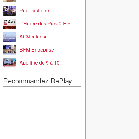
Pour tout dire
L'Heure des Pros 2 Été
Air&Défense
BFM Entreprise
Apolline de 9 à 10
Recommandez RePlay