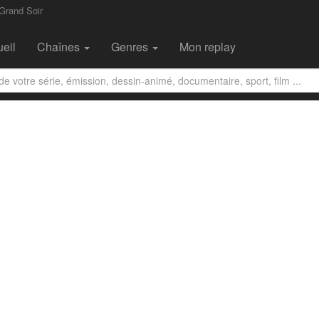
Grand Soir
eil
Chaînes
Genres
Mon replay