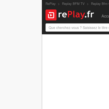
RePlay
Replay BFM TV
Replay Bfm 
Accu