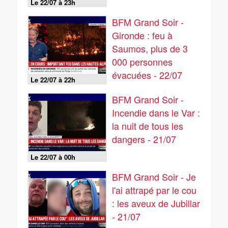
Le 22/07 à 23h
BFM Grand Soir -
Gironde : feu à
Saumos, plus de 3
000 personnes
évacuées - 22/07
Le 22/07 à 22h
BFM Grand Soir -
Incendie dans le Var :
la nuit de tous les
dangers - 21/07
Le 22/07 à 00h
BFM Grand Soir - Je
l'ai attrapé par le cou
: les aveux de Jubillar
- 21/07