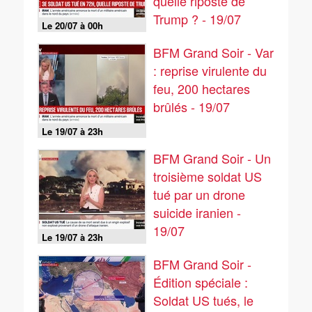
quelle riposte de
Trump ? - 19/07
Le 20/07 à 00h
BFM Grand Soir - Var
: reprise virulente du
feu, 200 hectares
brûlés - 19/07
Le 19/07 à 23h
BFM Grand Soir - Un
troisième soldat US
tué par un drone
suicide iranien -
19/07
Le 19/07 à 23h
BFM Grand Soir -
Édition spéciale :
Soldat US tués, le