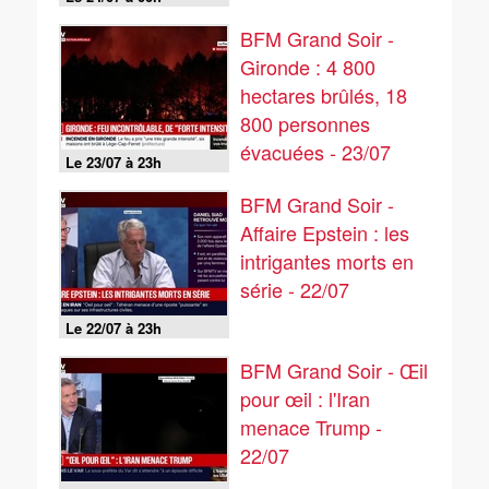
BFM Grand Soir -
Gironde : 4 800
hectares brûlés, 18
800 personnes
évacuées - 23/07
Le 23/07 à 23h
BFM Grand Soir -
Affaire Epstein : les
intrigantes morts en
série - 22/07
Le 22/07 à 23h
BFM Grand Soir - Œil
pour œil : l'Iran
menace Trump -
22/07