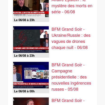
mystère des morts en
série - 06/08
Le 06/08 à 23h
BFM Grand Soir -
Ukraine/Russie : des
vagues de drones
chaque nuit - 06/08
Le 06/08 à 23h
BFM Grand Soir -
Campagne
présidentielle : des
nouvelles ingérences
russes - 05/08
Le 06/08 à 00h
BFM Grand Soir -