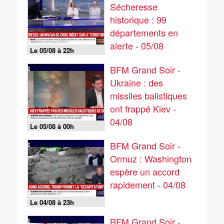
Sécheresse
historique : 99
départements en
alerte - 05/08
Le 05/08 à 22h
BFM Grand Soir -
Ukraine : des
missiles balistiques
ont frappé Kiev -
04/08
Le 05/08 à 00h
BFM Grand Soir -
Ormuz : Washington
espère un accord
rapidement - 04/08
Le 04/08 à 23h
BFM Grand Soir -