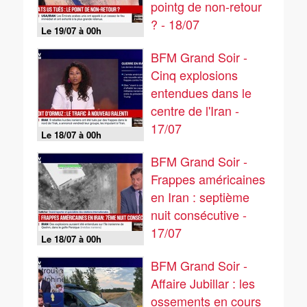
pointg de non-retour
? - 18/07
Le 19/07 à 00h
BFM Grand Soir -
Cinq explosions
entendues dans le
centre de l'Iran -
17/07
Le 18/07 à 00h
BFM Grand Soir -
Frappes américaines
en Iran : septième
nuit consécutive -
17/07
Le 18/07 à 00h
BFM Grand Soir -
Affaire Jubillar : les
ossements en cours