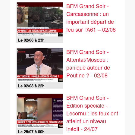
BFM Grand Soir -
Carcassonne : un
important départ de
feu sur l'A61 – 02/08
Le 02/08 à 23h
BFM Grand Soir -
Attentat/Moscou :
panique autour de
Poutine ? - 02/08
Le 02/08 à 22h
BFM Grand Soir -
Édition spéciale -
Lecornu : les feux ont
atteint un niveau
inédit - 24/07
Le 25/07 à 00h