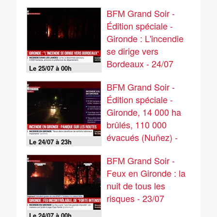
BFM Grand Soir -
Édition spéciale -
Gironde : L'incendie
se dirige vers
Bordeaux - 24/07
Le 25/07 à 00h
BFM Grand Soir -
Édition spéciale -
Gironde, 14 000 ha
brûlés, 110 000
évacués (Nuñez) -
Le 24/07 à 23h
24/07
BFM Grand Soir -
Feux en Gironde : la
nuit de tous les
risques - 23/07
Le 24/07 à 00h