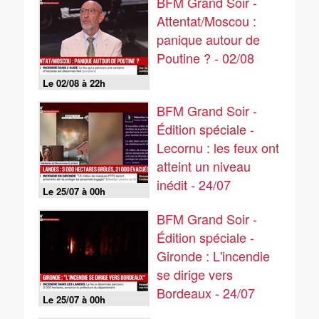
BFM Grand Soir -
Attentat/Moscou :
panique autour de
Poutine ? - 02/08
Le 02/08 à 22h
BFM Grand Soir -
Édition spéciale -
Lecornu : les feux ont
atteint un niveau
inédit - 24/07
Le 25/07 à 00h
BFM Grand Soir -
Édition spéciale -
Gironde : L'incendie
se dirige vers
Bordeaux - 24/07
Le 25/07 à 00h