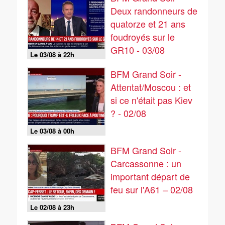
Deux randonneurs de
quatorze et 21 ans
foudroyés sur le
GR10 - 03/08
Le 03/08 à 22h
BFM Grand Soir -
Attentat/Moscou : et
si ce n'était pas Kiev
? - 02/08
Le 03/08 à 00h
BFM Grand Soir -
Carcassonne : un
important départ de
feu sur l'A61 – 02/08
Le 02/08 à 23h