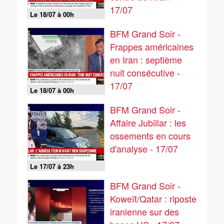
17/07
Le 18/07 à 00h
BFM Grand Soir -
Frappes américaines
en Iran : septième
nuit consécutive -
17/07
Le 18/07 à 00h
BFM Grand Soir -
Affaire Jubillar : les
ossements en cours
d'analyse - 17/07
Le 17/07 à 23h
BFM Grand Soir -
Koweït/Qatar : riposte
iranienne sur des