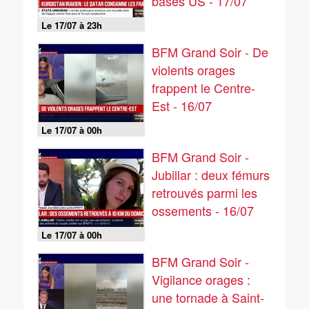
bases US - 17/07
Le 17/07 à 23h
BFM Grand Soir - De
violents orages
frappent le Centre-
Est - 16/07
Le 17/07 à 00h
BFM Grand Soir -
Jubillar : deux fémurs
retrouvés parmi les
ossements - 16/07
Le 17/07 à 00h
BFM Grand Soir -
Vigilance orages :
une tornade à Saint-