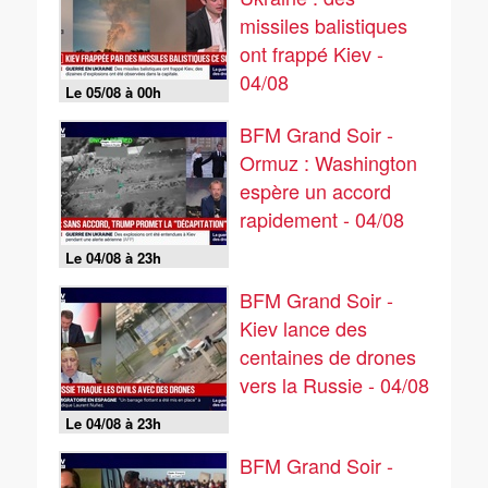
missiles balistiques
ont frappé Kiev -
04/08
Le 05/08 à 00h
BFM Grand Soir -
Ormuz : Washington
espère un accord
rapidement - 04/08
Le 04/08 à 23h
BFM Grand Soir -
Kiev lance des
centaines de drones
vers la Russie - 04/08
Le 04/08 à 23h
BFM Grand Soir -