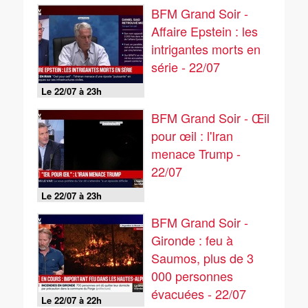
BFM Grand Soir -
Affaire Epstein : les
intrigantes morts en
série - 22/07
Le 22/07 à 23h
BFM Grand Soir - Œil
pour œil : l'Iran
menace Trump -
22/07
Le 22/07 à 23h
BFM Grand Soir -
Gironde : feu à
Saumos, plus de 3
000 personnes
évacuées - 22/07
Le 22/07 à 22h