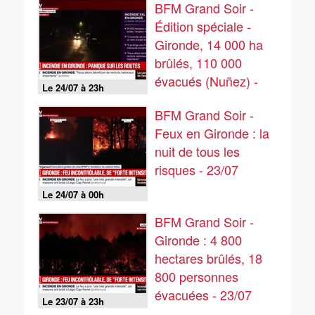
BFM Grand Soir -
Édition spéciale -
Gironde, 14 000 ha
brûlés, 110 000
évacués (Nuñez) -
Le 24/07 à 23h
24/07
BFM Grand Soir -
Feux en Gironde : la
nuit de tous les
risques - 23/07
Le 24/07 à 00h
BFM Grand Soir -
Gironde : 4 800
hectares brûlés, 18
800 personnes
évacuées - 23/07
Le 23/07 à 23h