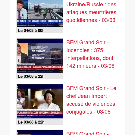
Ukraine/Russie : des
attaques meurtrières
quotidiennes - 03/08
Le 04/08 à 00h
BFM Grand Soir -
Incendies : 375
interpellations, dont
142 mineurs - 03/08
Le 03/08 à 22h
BFM Grand Soir - Le
chef Jean Imbert
accusé de violences
conjugales - 03/08
Le 03/08 à 22h
BFM Grand Soir -