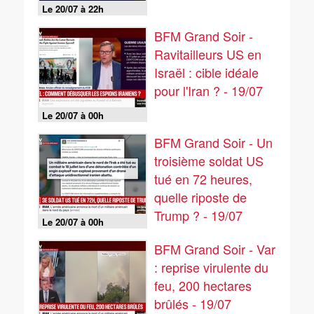
Le 20/07 à 22h
BFM Grand Soir -
Ravitailleurs US en
Israël : cible idéale
pour l'Iran ? - 19/07
Le 20/07 à 00h
BFM Grand Soir - Un
troisième soldat US
tué en 72 heures,
quelle riposte de
Trump ? - 19/07
Le 20/07 à 00h
BFM Grand Soir - Var
: reprise virulente du
feu, 200 hectares
brûlés - 19/07