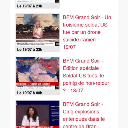
Le 19/07 à 23h
BFM Grand Soir - Un
troisième soldat US
tué par un drone
suicide iranien -
19/07
Le 19/07 à 23h
BFM Grand Soir -
Édition spéciale :
Soldat US tués, le
pointg de non-retour
? - 18/07
Le 19/07 à 00h
BFM Grand Soir -
Cinq explosions
entendues dans le
centre de l'Iran -