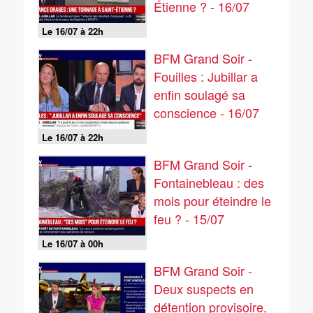
Étienne ? - 16/07
Le 16/07 à 22h
BFM Grand Soir -
Fouilles : Jubillar a
enfin soulagé sa
conscience - 16/07
Le 16/07 à 22h
BFM Grand Soir -
Fontainebleau : des
mois pour éteindre le
feu ? - 15/07
Le 16/07 à 00h
BFM Grand Soir -
Deux suspects en
détention provisoire,