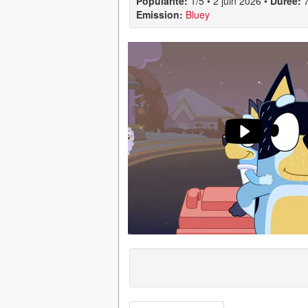
Popularité:
1/5
•
2 juin 2026
•
Durée:
Emission:
Bluey