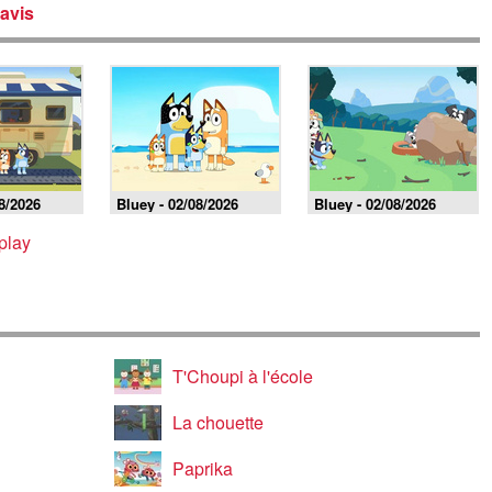
avis
8/2026
Bluey - 02/08/2026
Bluey - 02/08/2026
play
T'Choupi à l'école
La chouette
Paprika