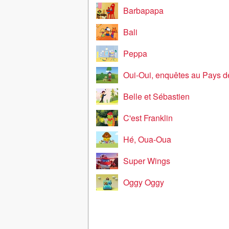
Barbapapa
Bali
Peppa
Oui-Oui, enquêtes au Pays d
Belle et Sébastien
C'est Franklin
Hé, Oua-Oua
Super Wings
Oggy Oggy