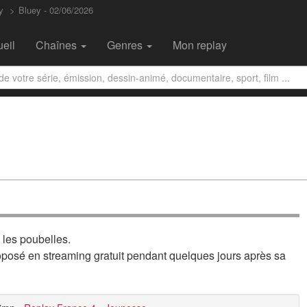
y
Bluey - 02/06/2026
eil
Chaînes
Genres
Mon replay
 les poubelles.
oposé en streaming gratuit pendant quelques jours après sa