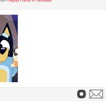
7mn
•
Replay France 4
•
Jeunesse