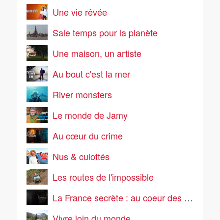
Une vie rêvée
Sale temps pour la planète
Une maison, un artiste
Au bout c'est la mer
River monsters
Le monde de Jamy
Au cœur du crime
Nus & culottés
Les routes de l'impossible
La France secrète : au coeur des mystères
Vivre loin du monde