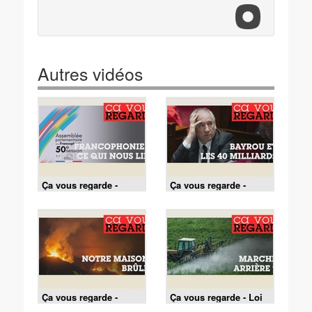
Autres vidéos
Ça vous regarde -
Ça vous regarde -
Quelle place a la
Budget 2026 : que
francophonie dans le
nous concocte
monde ?
François Bayrou ?
Ça vous regarde -
Ça vous regarde - Loi
Incendies : comment
Duplomb : l'écologie