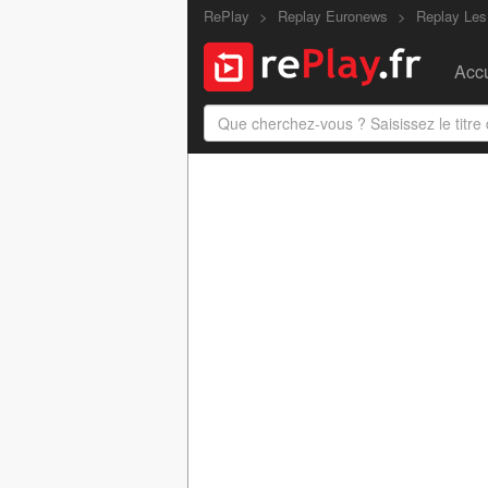
RePlay
Replay Euronews
Replay Les
Accu