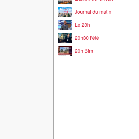
Journal du matin
Le 23h
20h30 l'été
20h Bfm