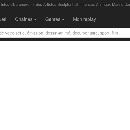
 Infos d'Euronews
des Artistes Sculptent d'Immenses Animaux Marins Dan
eil
Chaînes
Genres
Mon replay