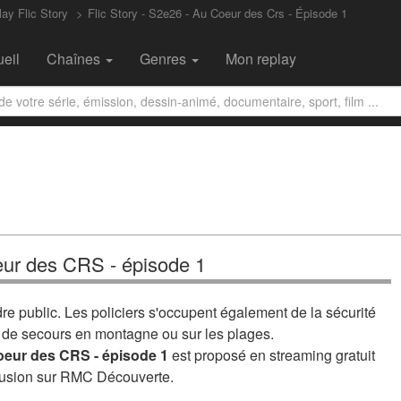
ay Flic Story
Flic Story - S2e26 - Au Coeur des Crs - Épisode 1
eil
Chaînes
Genres
Mon replay
eur des CRS - épisode 1
re public. Les policiers s'occupent également de la sécurité
ns de secours en montagne ou sur les plages.
coeur des CRS - épisode 1
est proposé en streaming gratuit
ffusion sur RMC Découverte.