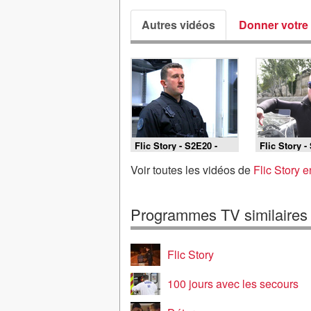
Autres vidéos
Donner votre 
Flic Story - S2E20 -
Flic Story -
Gendarmerie de Gex -
Police de P
épisode 5
Voir toutes les vidéos de
Flic Story e
Programmes TV similaires
Flic Story
100 jours avec les secours