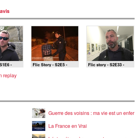
avis
 S1E6 -
Flic Story - S2E5 -
Flic story - S2E33 -
aris
Gendarmerie
Police nationale de St
d'Epernay - Episode 1
Quentin - Episode 1
n replay
Guerre des voisins : ma vie est un enfer
La France en Vrai