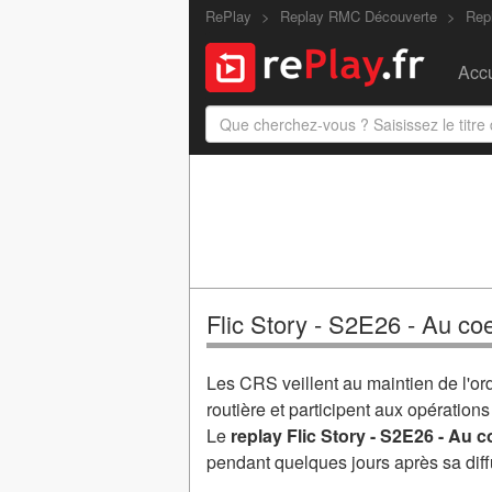
RePlay
Replay RMC Découverte
Repl
Accu
Flic Story - S2E26 - Au co
Les CRS veillent au maintien de l'ord
routière et participent aux opératio
Le
replay Flic Story - S2E26 - Au 
pendant quelques jours après sa di