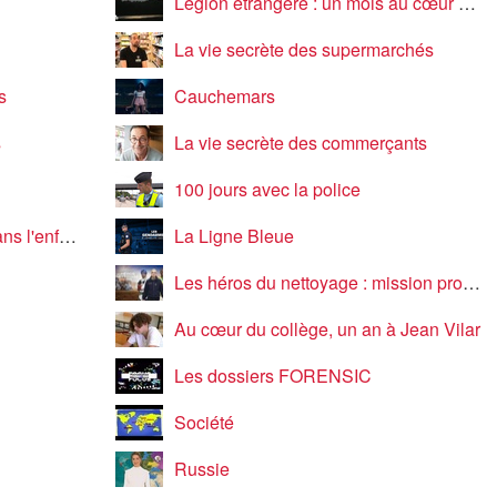
Légion étrangère : un mois au cœur de l'enfer vert
La vie secrète des supermarchés
s
Cauchemars
s
La vie secrète des commerçants
100 jours avec la police
de la route
La Ligne Bleue
Les héros du nettoyage : mission propreté
Au cœur du collège, un an à Jean Vilar
Les dossiers FORENSIC
Société
Russie