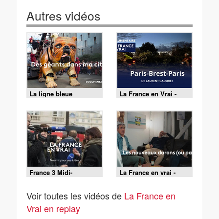
Autres vidéos
La ligne bleue
La France en Vrai -
Normandie
France 3 Midi-
La France en vrai -
Pyrénées en direct TV
Grand Est
Voir toutes les vidéos de
La France en
Vrai en replay