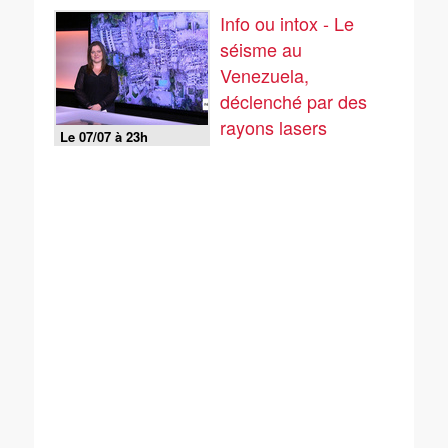
Messi ?
Info ou intox - Le
séisme au
Venezuela,
déclenché par des
rayons lasers
Le 07/07 à 23h
américains ?