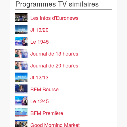
Programmes TV similaires
Les infos d'Euronews
Jt 19/20
Le 1945
Journal de 13 heures
Journal de 20 heures
Jt 12/13
BFM Bourse
Le 1245
BFM Première
Good Morning Market