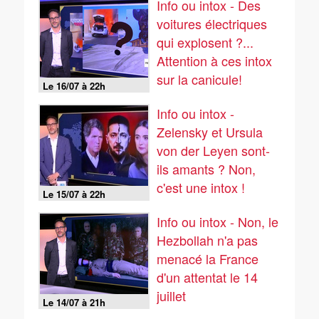
Info ou intox - Des
voitures électriques
qui explosent ?...
Attention à ces intox
sur la canicule!
Le 16/07 à 22h
Info ou intox -
Zelensky et Ursula
von der Leyen sont-
ils amants ? Non,
c'est une intox !
Le 15/07 à 22h
Info ou intox - Non, le
Hezbollah n'a pas
menacé la France
d'un attentat le 14
juillet
Le 14/07 à 21h