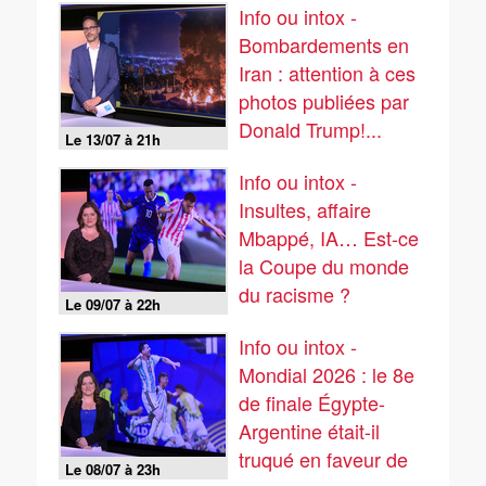
Info ou intox -
Bombardements en
Iran : attention à ces
photos publiées par
Donald Trump!...
Le 13/07 à 21h
Info ou intox -
Insultes, affaire
Mbappé, IA… Est-ce
la Coupe du monde
du racisme ?
Le 09/07 à 22h
Info ou intox -
Mondial 2026 : le 8e
de finale Égypte-
Argentine était-il
truqué en faveur de
Le 08/07 à 23h