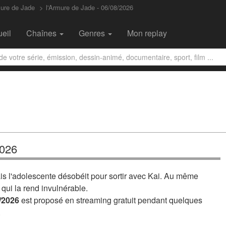
mure de Jade
l'Armure de Jade - 06/08/2026
eil
Chaînes
Genres
Mon replay
2026
is l'adolescente désobéit pour sortir avec Kai. Au même
qui la rend invulnérable.
/2026
est proposé en streaming gratuit pendant quelques
.