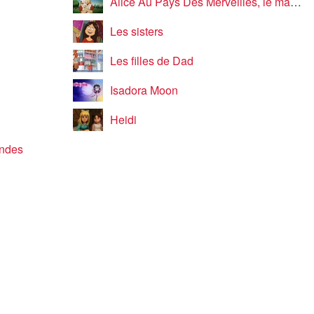
Alice Au Pays Des Merveilles, le manga
Les sisters
Les filles de Dad
Isadora Moon
Heidi
andes