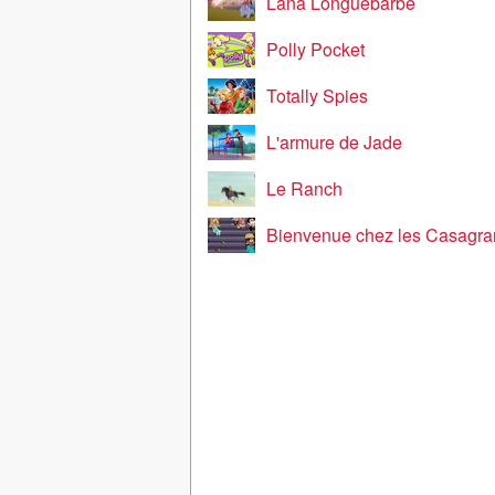
Lana Longuebarbe
Polly Pocket
Totally Spies
L'armure de Jade
Le Ranch
Bienvenue chez les Casagr